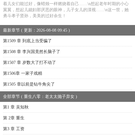
着儿女们能过好，像蜡烛一样燃烧着自己……\n想起老年时期的小心
翼翼，想起儿媳妇那厌恶的眼神，儿子女儿的漠视……\n这一世，她
勇斗孝子贤孙，美美的过好余生！
最新章节 ( 更新：2026-08-08 09:45 )
第1509 章 到底上当受骗了
第1508 章 李兴国竟然长脑子了
第1507 章 岁数大了打不动了
第1506章 一家子戏精
第1505 章以前是钻牛角尖了
全部章节 ( 重生八零：老太太抛子弃女 )
第1 章 吴知秋
第 2章 重生
第3 章 工资