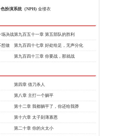
角色扮演系统（NPH)
金缕衣
一场决战
第九百五十一章 第五部队的胜利
不想做
第九百四十七章 好处给足，无声分化
第九百四十三章 你要战，那就战
第四章 借刀杀人
第八章 主打一个躺平
第十二章 我都躺平了，你还给我莽
第十六章 太子刻薄寡恩
第二十章 你的火太小