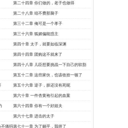
第二十四章 你们做的，老子也做得
第二十八章 咱不费那脑子
第三十二章 俺可是一个孝子
第三十六章 狐媚偏能惑主
第四十章 太子，就要如临深渊
第四十四章 团购这不就来了
第四十八章 儿臣想要挑战一下自己的软肋
第五十二章 这些家伙，也该收拾一顿了
哥
第五十六章 逆子，朕还没有死呢
第六十章 一件杏黄袍引起的血案
力
第六十四章 你有一个好姐夫
第六十七章 进击的太子
心不痛吗
第七十一章 为了躺平，我拼了