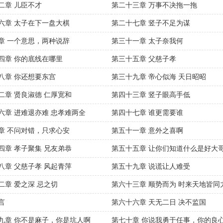
二章 儿臣不才
第二十三章 万事不决拖一拖
六章 太子在下一盘大棋
第二十七章 竖子不足为谋
章 一个意思，两种说辞
第三十一章 太子奈我何
四章 你的底线在哪里
第三十五章 父慈子孝
八章 你还想要东宫
第三十九章 帝心似海 天日昭昭
二章 贤良淑德 仁厚宽和
第四十三章 竖子眼高手低
六章 进难退亦难 忠孝难两全
第四十七章 谁更需要谁
章 不问对错，只求心安
第五十一章 意外之喜啊
四章 孝子聚集 兄友弟恭
第五十五章 让你们知道什么是好大
八章 父慈子孝 风起青萍
第五十九章 说谎让人难受
二章 爱之深 忌之切
第六十三章 顺势而为 时来天地皆同
言
第六十六章 天无二日 决不监国
九章 你不是麻子，你是坑人啊
第七十章 你说我勇于任事，你的良