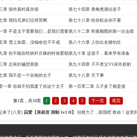
三章 假作真时真亦假
第七十四章 青梅煮酒论皇子
七章 我怕兄弟们过得苦啊
第七十八章 给你机会你不要
一章 不是太子需要我们，是我们需要
第八十二章 和索额图的第一次会面
五章 雪上加霜，没钱啥也干不成
第八十六章 人怕出名猪怕壮
九章 你不能在吃铁杆庄稼的时候爱朝
第九十章 这逆子，看来早有准备
三章 总有奸贼想害朕
第九十四章 子不类父VS深肖朕躬
七章 我不是一个合格的太子
第九十八章 天下事
零一章 你就不怕我废了你这个太子
第一百零二章 儿子多了都是债
第1页，共10页
1
2
3
4
5
下一页
尾页
来了[八零]
囚爱【亲叔侄 强制 1v1 H】
别努力了，跟我吧
救命！这里到