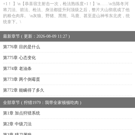
+1！ 】\n【恭喜宿主射击一次，枪法熟练度+1！】\n……\n当陈冬河
将刀法、箭法、枪法、身法都提升到顶级之后，整片大山彻底成了他
的粮仓肉库。 \n灰狼、野猪、黑熊、马鹿、甚至是山神爷东北虎，统
统拿下。\
最新章节 ( 更新：2026-08-09 11:27 )
第776章 目的是什么
第775章 心态变化
第774章 老油条
第773章 两个倒霉蛋
第772章 能瞒得了多久
全部章节 ( 狩猎1979：我带全家顿顿吃肉 )
第1章 加点狩猎系统
第2章 中级刀法
第3章 猎刀屠狼