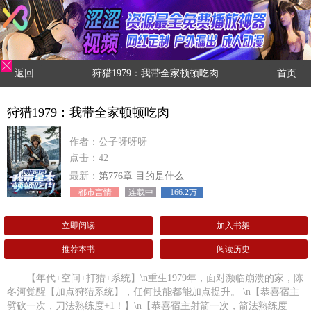
返回
狩猎1979：我带全家顿顿吃肉
首页
狩猎1979：我带全家顿顿吃肉
作者：公子呀呀呀
点击：42
最新：
第776章 目的是什么
都市言情
连载中
166.2万
立即阅读
加入书架
推荐本书
阅读历史
【年代+空间+打猎+系统】\n重生1979年，面对濒临崩溃的家，陈
冬河觉醒【加点狩猎系统】，任何技能都能加点提升。 \n【恭喜宿主
劈砍一次，刀法熟练度+1！】\n【恭喜宿主射箭一次，箭法熟练度