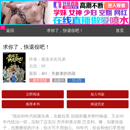
返回
求你了，快退役吧！
首页
求你了，快退役吧！
作者：葛洛夫街兄弟
点击：68
最新：
401：失败者的伪装
都市言情
连载中
55.1万
立即阅读
加入书架
推荐本书
阅读历史
“我在80年代崭露头角，击败拉里.伯德和魔术师约翰逊。又在90
年代统治一切，压制了迈克尔.乔丹和查尔斯.巴克利。噢，别紧张孩
子，先擦擦你的汗水，你大可不用放心。00年代，你会和他们享受相