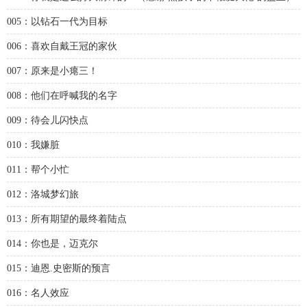
005：以钻石一代为目标
006：喜欢自戴王冠的家伙
007：原来是小瘪三！
008：他们在呼喊我的名字
009：待会儿闪快点
010：我嫌脏
011：帮个小忙
012：洛城梦幻旅
013：所有期望的最终着陆点
014：你也是，迈克尔
015：迪恩.史密斯的预言
016：名人效应