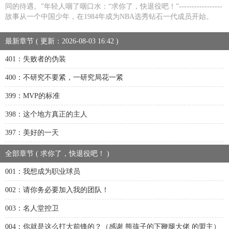
同的待遇。”年轻人咽了咽口水：“求你了，快退役吧！”-----------------
故事从一个中国少年，在1984年成为NBA选秀钻石一代成员开始。
最新章节 ( 更新：2026-08-03 16:42 )
401：失败者的伪装
400：不研究不要紧，一研究局花一紧
399：MVP的标准
398：这个地方真正的主人
397：美好的一天
全部章节 ( 求你了，快退役吧！ )
001：我想成为职业球员
002：请你务必要加入我的团队！
003：名人堂控卫
004：你就是这么打大前锋的？（感谢 熊孩子的下鞭腿大佬 的盟主）