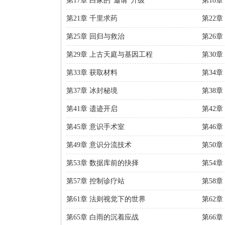
第17章 白家的“邀请”升级
第18章
第21章 千里求药
第22
第25章 回归与救治
第26
第29章 上古天庭与基因工程
第30
第33章 获取材料
第34
第37章 冰封秘境
第38
第41章 遗迹开启
第42
第45章 意识手术室
第46章
第49章 意识分流技术
第50
第53章 数据库前的抉择
第54
第57章 控制诊疗站
第58章
第61章 法则视觉下的世界
第62
第65章 白雨的沉着应战
第66