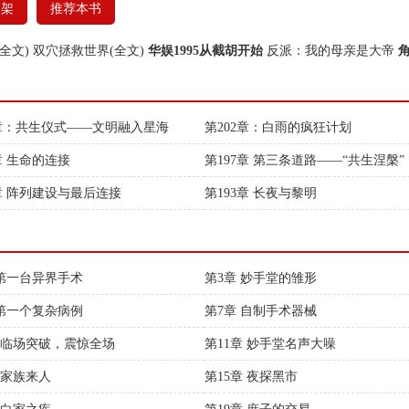
书架
推荐本书
全文)
双穴拯救世界(全文)
华娱1995从截胡开始
反派：我的母亲是大帝
3章：共生仪式——文明融入星海
第202章：白雨的疯狂计划
章 生命的连接
第197章 第三条道路——“共生涅槃”
4章 阵列建设与最后连接
第193章 长夜与黎明
 第一台异界手术
第3章 妙手堂的雏形
 第一个复杂病例
第7章 自制手术器械
章 临场突破，震惊全场
第11章 妙手堂名声大噪
 家族来人
第15章 夜探黑市