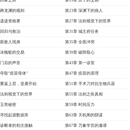
 白家之疾
第19章 庶子的交易
章 葬龙渊的规则
第23章 深渊下的病人
章 遗迹资格赛
第27章 法则视觉下的世界
章 回归与救治
第31章 城主府任务
章 新敌人现身
第35章 全面冲突
章 冰魄蛟的交易
第39章 破阵取心
章 门后的声音
第43章 第一诊室
 夺取“疫苗母体”
第47章 疫苗的原理
章 重返上层，逆袭开始
第51章 手术刀对抗生物兵器
章 法则视觉下的世界
第55章 法则之疾真相
 玉简秘密
第59章 时间压力
章 寻找起源数据库
第63章 天机阁的阴谋
章 诊断者的初次接触
第67章 万象学宫的邀请