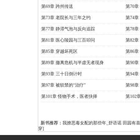
第69章 跨州传送
第70章
第73章 老院长与三年之约
第74章
第77章 静滞气泡与反向追踪
第78
第81章 医心陵园与三百叩问
第82
第85章 穿越坏死区
第86
第89章 撤离危机与半虚无者现身
第90
第93章 三十日倒计时
第94
第97章 被软禁的“治疗”
第98
第101章 怪物手术，医者抉择
第10
新书推荐：
我撩恶毒女配的那些年_舒语谣
田园有
穿]