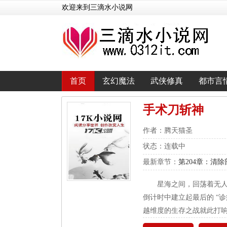
欢迎来到三滴水小说网
首页
玄幻魔法
武侠修真
都市言
手术刀斩神
作者：腾天猫圣
状态：连载中
最新章节：
第204章：清
星海之间，回荡着无人
倒计时中建立起最后的 “
越维度的生存之战就此打