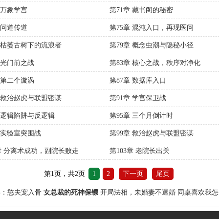
 万象学宫
第71章 藏书阁的秘密
 问道传道
第75章 混沌入口，再现医问
章 枯萎古树下的流浪者
第79章 概念虫潮与隐秘小径
章 光门前之战
第83章 核心之战，秩序对净化
章 第二个漩涡
第87章 数据库入口
章 救治赵虎与联盟密谋
第91章 学宫保卫战
章 逻辑陷阱与反逻辑
第95章 三个月倒计时
章 实验室突围战
第99章 救治赵虎与联盟密谋
2章 分离术成功，副院长败走
第103章 老院长出关
第1页，共2页
1
2
下一页
尾页
喜：憨夫宠入骨
女总裁的死神保镖
开局法相，未婚妻不退婚
同桌喜欢我怎