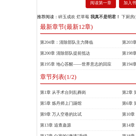
阅读第一章
加入
推荐阅读：
碎玉成欢
烂草莓
我真不是明君！
下厨房(
最新章节(最新12章)
第204章：清除部队主力降临
第20
第200章 清除部队提前抵达
第198
第195章 地心苏醒——世界意志的回应
第19
章节列表(1/2)
第1章 从手术台到乱葬岗
第2章
第5章 炼丹师上门踢馆
第6章
第9章 万人空巷的比试
第10
第13章 追查蛊源
第14章