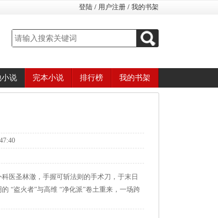
登陆
/
用户注册
/
我的书架
他小说
完本小说
排行榜
我的书架
7:40
外科医圣林澈，手握可斩法则的手术刀，于末日
 “盗火者”与高维 “净化派”卷土重来，一场跨