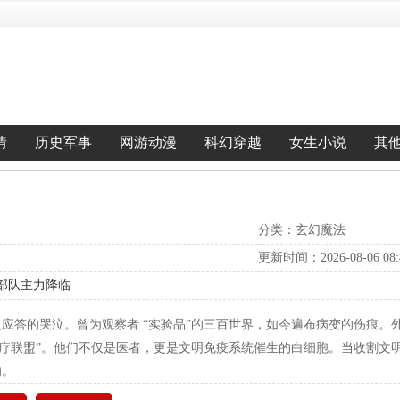
情
历史军事
网游动漫
科幻穿越
女生小说
其
分类：玄幻魔法
更新时间：2026-08-06 08:4
除部队主力降临
应答的哭泣。曾为观察者 “实验品”的三百世界，如今遍布病变的伤痕。
诊疗联盟”。他们不仅是医者，更是文明免疫系统催生的白细胞。当收割文明的
响。