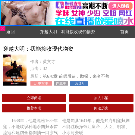
返回
穿越大明：我能接收现代物资
首页
穿越大明：我能接收现代物资
作者：黄文才
点击：32
最新：
第678章 前倨后恭，勘探，来者不善
历史军事
连载中
69.3万
立即阅读
加入书架
推荐本书
阅读历史
1638年，他是巡检1639年，他是知县1641年，他是知府剿寇归剿
寇，不能耽误种地杀酋归杀酋，不能耽误挣钱让皇帝、大臣、明将、
流寇和建虏全都倒抽一口凉气，小冰河变暖………