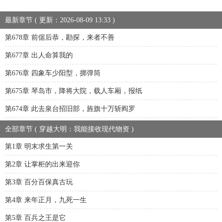
最新章节 ( 更新：2026-08-09 13:33 )
第678章 前倨后恭，勘探，来者不善
第677章 出人命算我的
第676章 四象车少阳型，掷弹筒
第675章 琴岛市，降将大院，载人车厢，报纸
第674章 此去泉台招旧部，旌旗十万斩阎罗
全部章节 ( 穿越大明：我能接收现代物资 )
第1章 明末求生第一关
第2章 让掌柜的出来迎你
第3章 百分百保真古玩
第4章 来年正月，九死一生
第5章 百兵之王是它