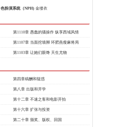
角色扮演系统（NPH)
金缕衣
第1110章 愚蠢的骚操作 纵享西域风情
第1107章 当面挖墙脚 环肥燕瘦麻将局
第1103章 让她们眼馋 天生尤物
第四章稿酬和疑惑
第八章 出版和开学
第十二章 不速之客和电影开拍
第十六章 扩张与投资
第二十章 颁奖、版权、回国