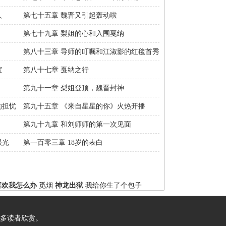
人
第七十五章 魏晋又引起轰动啦
第七十九章 梨姐的心和入围戛纳
第八十三章 导师的叮嘱和江淑影的红毯首秀
室
第八十七章 戛纳之行
第九十一章 梨姐登顶，魏晋封神
的担忧
第九十五章 《来自星星的你》火热开播
第九十九章 和刘师师的第一次见面
眼光
第一百零三章 18岁的表白
喜欢我怎么办
觅烟
神龙出狱
我给你生了个包子
多读者欣赏。