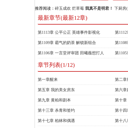
推荐阅读：
碎玉成欢
烂草莓
我真不是明君！
下厨房(
最新章节(最新12章)
第1113章 公平公正 英雄事件影视化
第11
第1109章 霸气的奶茶 解锁新组合
第110
第1106章 一言堂评审团 田曦薇想打人
第110
章节列表(1/12)
第一章醒来
第二章
第五章 我的美女房东
第六章
第九章 黄柏和剧本
第十章
第十三章 杀青和签约
第十四
第十七章 柏林和偶遇
第十八