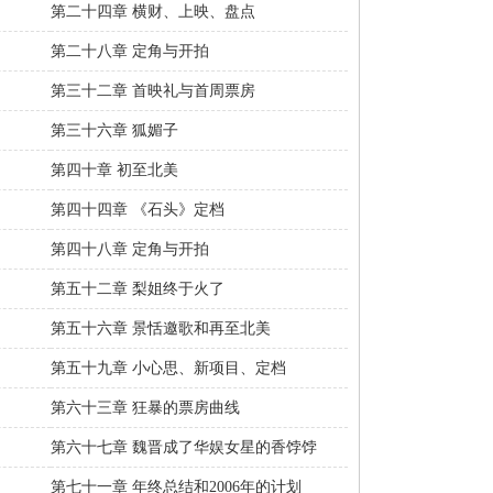
第二十四章 横财、上映、盘点
第二十八章 定角与开拍
第三十二章 首映礼与首周票房
第三十六章 狐媚子
第四十章 初至北美
第四十四章 《石头》定档
第四十八章 定角与开拍
第五十二章 梨姐终于火了
第五十六章 景恬邀歌和再至北美
第五十九章 小心思、新项目、定档
第六十三章 狂暴的票房曲线
第六十七章 魏晋成了华娱女星的香饽饽
第七十一章 年终总结和2006年的计划