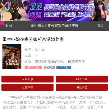
返回
重生69除夕夜分家断亲退婚养家
首页
重生69除夕夜分家断亲退婚养家
作者：风九元
点击：51
最新：
第359章 陈阳的关心，疯狂买东西
都市言情
连载中
74.1万
立即阅读
加入书架
推荐本书
阅读历史
?中等戾气+拳拳到肉+无脑爽文+杀伐果断+有仇立刻报+微群像
+双女主+灵泉空间】\n21世纪顶级996牛马赵志华，为救一个小女孩，
被车撞死，重生1969年除夕夜！ \n我去，天崩开局，老爹几个月