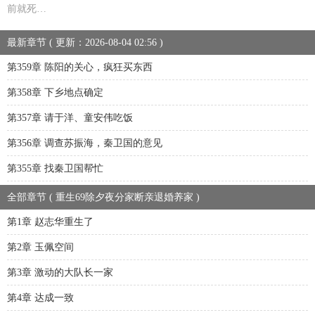
前就死…
最新章节 ( 更新：2026-08-04 02:56 )
第359章 陈阳的关心，疯狂买东西
第358章 下乡地点确定
第357章 请于洋、童安伟吃饭
第356章 调查苏振海，秦卫国的意见
第355章 找秦卫国帮忙
全部章节 ( 重生69除夕夜分家断亲退婚养家 )
第1章 赵志华重生了
第2章 玉佩空间
第3章 激动的大队长一家
第4章 达成一致