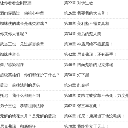
章 让你看看金刚怒目！
第22章 对佛过敏
章 酒肉穿肠过，佛祖心中留
第26章 我要我的大吉普！
章 蜘蛛侠的成长是魂类游戏？
第30章 美利坚不需要真相
章 你哭你大爸呢？
第34章 最后的楚人美
章 武当王也，见过赵吏前辈
第38章 神盾局绝不擦屁股！
章 蜘蛛侠道长
第42章 尼克弗瑞：还有高手！
章 僵尸感染程序
第46章 四面楚歌的尼克弗瑞
章 超级英雄们，你们都保护了什么？
第50章 灯下黑
章 蓝染：前往法则的尽头
第54章 乱金柝
章 托尼：我什么都做不到
第58章 要跨过蝼蚁却不杀死，力度
控的
章 弟子王也，恭请祖师法降！
第62章 张三丰在此！
章 无解的镜花水月？是无解的蓝染！
第66章 托尼：康斯坦丁他没毛病！
章 尼克弗瑞，彻底癫狂
第70章 我终将立于天上！