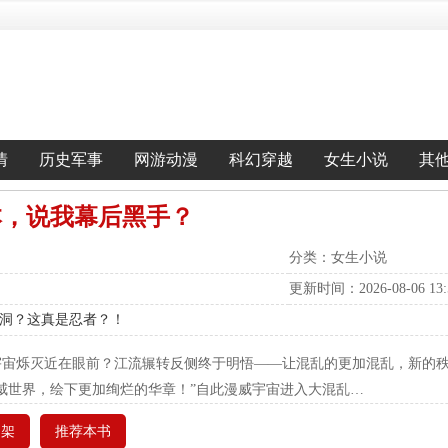
情
历史军事
网游动漫
科幻穿越
女生小说
其
本，说我幕后黑手？
分类：女生小说
更新时间：2026-08-06 13:5
搓黑洞？这真是忍者？！
宇宙烁灭近在眼前？江流辗转反侧终于明悟——让混乱的更加混乱，新的
威世界，绘下更加绚烂的华章！”自此漫威宇宙进入大混乱…
书架
推荐本书