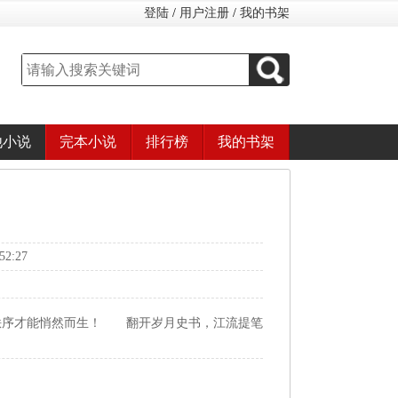
登陆
/
用户注册
/
我的书架
他小说
完本小说
排行榜
我的书架
2:27
秩序才能悄然而生！ 翻开岁月史书，江流提笔