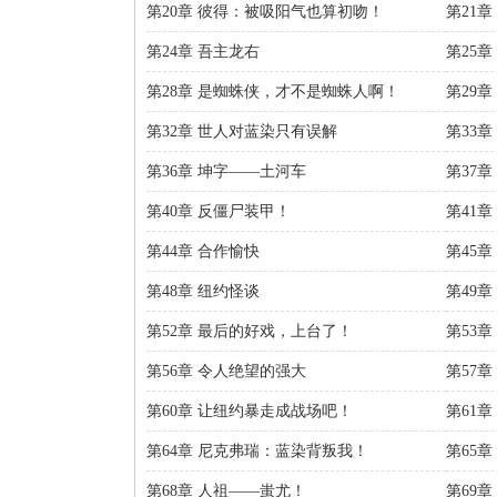
第20章 彼得：被吸阳气也算初吻！
第21
第24章 吾主龙右
第25
第28章 是蜘蛛侠，才不是蜘蛛人啊！
第29
第32章 世人对蓝染只有误解
第33
第36章 坤字——土河车
第37
第40章 反僵尸装甲！
第41
第44章 合作愉快
第45
第48章 纽约怪谈
第49
第52章 最后的好戏，上台了！
第53
第56章 令人绝望的强大
第57
第60章 让纽约暴走成战场吧！
第61
第64章 尼克弗瑞：蓝染背叛我！
第65
第68章 人祖——蚩尤！
第69