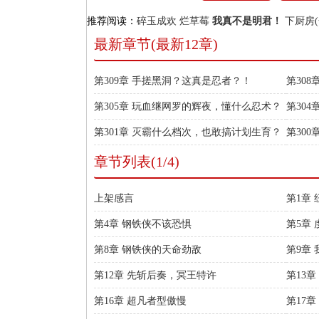
推荐阅读：
碎玉成欢
烂草莓
我真不是明君！
下厨房(
最新章节(最新12章)
第309章 手搓黑洞？这真是忍者？！
第30
第305章 玩血继网罗的辉夜，懂什么忍术？
第30
第301章 灭霸什么档次，也敢搞计划生育？
第30
章节列表(1/4)
上架感言
第1章
第4章 钢铁侠不该恐惧
第5章
第8章 钢铁侠的天命劲敌
第9章
第12章 先斩后奏，冥王特许
第13
第16章 超凡者型傲慢
第17