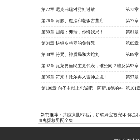
第72章 尼克弗瑞对霓虹过敏
第73
第76章 河豚、魔法和老爹古董店
第77
第80章 团藏：弗瑞，你悔我局！
第81
第84章 快银皮特罗的兔符咒
第85
吧
第88章 符咒、神盾局和大蛇丸
第89
第92章 瓦龙要当民主党代表，谁赞同？谁反
第93
对？
第96章 符来！托尔再入雷神之境！
第97
第100章 向圣主献上忠诚吧，阿斯加德的神
第10
王
爸！
新书推荐：
共感疯批F四后，娇软妹宝被宠坏
你是
血鬼拯救男配全集