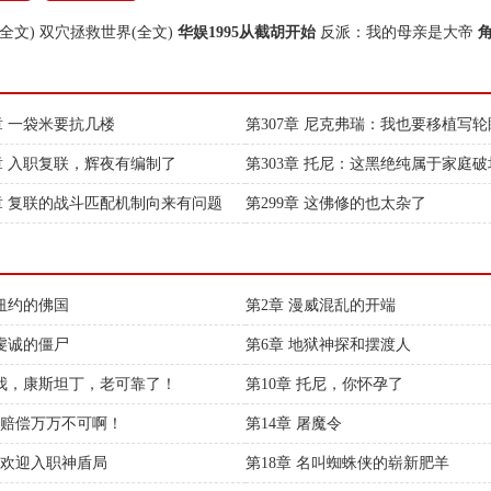
全文)
双穴拯救世界(全文)
华娱1995从截胡开始
反派：我的母亲是大帝
8章 一袋米要抗几楼
第307章 尼克弗瑞：我也要移植写
4章 入职复联，辉夜有编制了
第303章 托尼：这黑绝纯属于家庭
0章 复联的战斗匹配机制向来有问题
第299章 这佛修的也太杂了
 纽约的佛国
第2章 漫威混乱的开端
 虔诚的僵尸
第6章 地狱神探和摆渡人
 我，康斯坦丁，老可靠了！
第10章 托尼，你怀孕了
章 赔偿万万不可啊！
第14章 屠魔令
章 欢迎入职神盾局
第18章 名叫蜘蛛侠的崭新肥羊