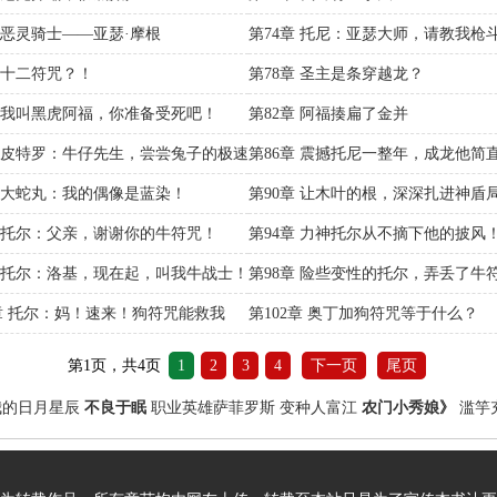
章 恶灵骑士——亚瑟·摩根
第74章 托尼：亚瑟大师，请教我枪
章 十二符咒？！
第78章 圣主是条穿越龙？
章 我叫黑虎阿福，你准备受死吧！
第82章 阿福揍扁了金并
章 皮特罗：牛仔先生，尝尝兔子的极速
第86章 震撼托尼一整年，成龙他简
人
章 大蛇丸：我的偶像是蓝染！
第90章 让木叶的根，深深扎进神盾
章 托尔：父亲，谢谢你的牛符咒！
第94章 力神托尔从不摘下他的披风
章 托尔：洛基，现在起，叫我牛战士！
第98章 险些变性的托尔，弄丢了牛
1章 托尔：妈！速来！狗符咒能救我
第102章 奥丁加狗符咒等于什么？
第1页，共4页
1
2
3
4
下一页
尾页
我的日月星辰
不良于眠
职业英雄萨菲罗斯
变种人富江
农门小秀娘》
滥竽