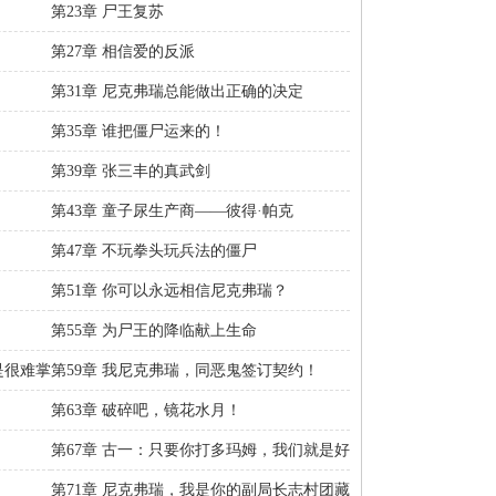
第23章 尸王复苏
第27章 相信爱的反派
第31章 尼克弗瑞总能做出正确的决定
第35章 谁把僵尸运来的！
第39章 张三丰的真武剑
第43章 童子尿生产商——彼得·帕克
第47章 不玩拳头玩兵法的僵尸
第51章 你可以永远相信尼克弗瑞？
第55章 为尸王的降临献上生命
是很难掌
第59章 我尼克弗瑞，同恶鬼签订契约！
第63章 破碎吧，镜花水月！
第67章 古一：只要你打多玛姆，我们就是好
朋友！
第71章 尼克弗瑞，我是你的副局长志村团藏