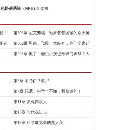
角色扮演系统（NPH)
金缕衣
轮眼！
第306章 尼克弗瑞：谁来管管团藏的别天神
啊！
破坏者
第302章 黑绝：飞段、大蛇丸，你们全家起
飞了！
第298章 奥丁：雕虫小技也敢班门弄斧？大
威天龙！
第3章 木乃伊？僵尸！
第7章 托尼：科学？不懂，我修道的！
第11章 灵魂摆渡人
第15章 时代在进步
第19章 科学展览会的楚人美