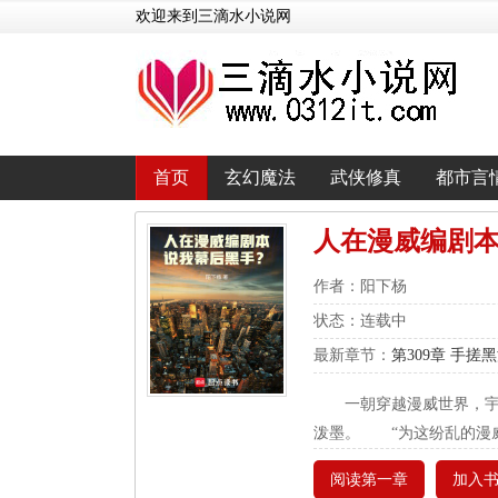
欢迎来到三滴水小说网
首页
玄幻魔法
武侠修真
都市言
人在漫威编剧
作者：阳下杨
状态：连载中
最新章节：
第309章 手
一朝穿越漫威世界，
泼墨。 “为这纷乱的漫
阅读第一章
加入