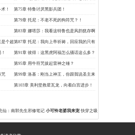
斗术！
第75章 特鲁讨厌黑影兵团！
第79章 托尼：不老不死的狗符咒？！
第83章 娜塔莎：我看这特鲁也是风韵犹存啊
直是个超
第87章 托尼：我向上帝祈祷，回应我的只有
小玉！
局！
第91章 彼得：这黑虎阿福怎么骚话这么多？
！
第95章 用牛符咒拔起雷神之锤？
符咒
第99章 洛基：刚当上神王，你跟我说圣主来
了？
第103章 美利坚救星瓦龙，向着白宫进步！
充仙：南郭先生邪修笔记
小可怜老婆我来宠
快穿之吸