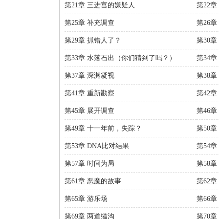
第21章 三进宫的嫌疑人
第22
第25章 补充调查
第26
第29章 抓错人了？
第30章
第33章 水落石出（你们猜到了吗？）
第34
第37章 深渊凝视
第38章
第41章 重新勘察
第42
第45章 展开调查
第46章
第49章 十一年前，失踪？
第50
第53章 DNA比对结果
第54
第57章 时间为局
第58章
第61章 恶魔的故事
第62
第65章 游乐场
第66
第69章 两道缢沟
第70章