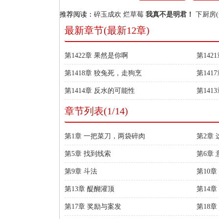
推荐阅读：
碎玉成欢
烂草莓
我真不是明君！
下厨房(
最新章节(最新12章)
第1422章 果然是你啊
第142
第1418章 狡兔死，走狗烹
第141
第1414章 反水的可能性
第141
章节列表(1/14)
第1章 一把菜刀，两袋碎肉
第2章
第5章 找到线索
第6章
第9章 斗法
第10
第13章 醍醐灌顶
第14章
第17章 奖励与案发
第18