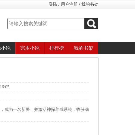
登陆
/
用户注册
/
我的书架
他小说
完本小说
排行榜
我的书架
6:05
世界，成为一名新警，并激活神探养成系统，收获满