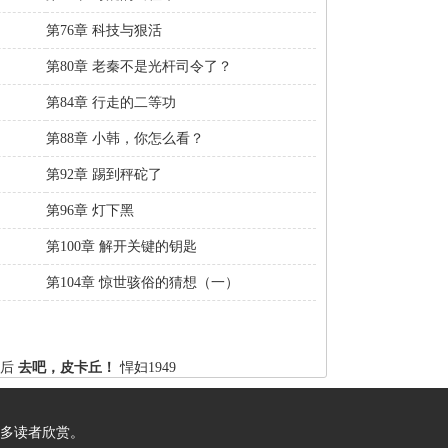
第76章 科技与狠活
第80章 老秦不是光杆司令了？
第84章 行走的二等功
第88章 小韩，你怎么看？
第92章 踢到秤砣了
第96章 灯下黑
第100章 解开关键的钥匙
第104章 惊世骇俗的猜想（一）
后
去吧，皮卡丘！
悍妇1949
多读者欣赏。