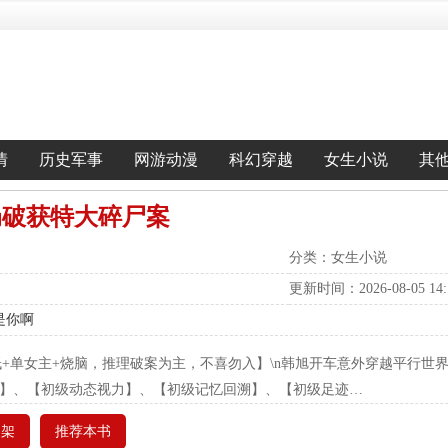
情
历史军事
网游动漫
科幻穿越
女生小说
其
局破获特大碎尸案
分类：女生小说
更新时间：2026-08-05 14:1
然是你啊
低+单女主+烧脑，推理破案为主，不喜勿入】\n韩旭开车意外穿越平行
能】、【初级动态视力】、【初级记忆回溯】、【初级足迹…
书架
推荐本书