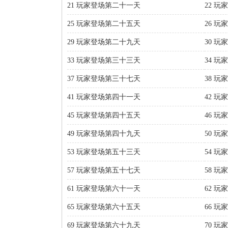
21 玩家登场第二十一天
22 
25 玩家登场第二十五天
26 
29 玩家登场第二十九天
30 
33 玩家登场第三十三天
34 
37 玩家登场第三十七天
38 
41 玩家登场第四十一天
42 
45 玩家登场第四十五天
46 
49 玩家登场第四十九天
50 
53 玩家登场第五十三天
54 
57 玩家登场第五十七天
58 
61 玩家登场第六十一天
62 
65 玩家登场第六十五天
66 
69 玩家登场第六十九天
70 