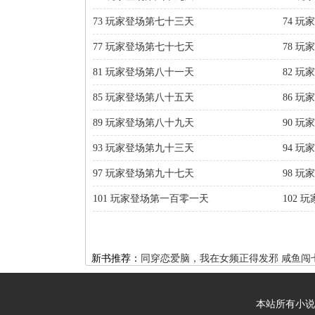
73 玩家登场第七十三天
74 
77 玩家登场第七十七天
78 
81 玩家登场第八十一天
82 
85 玩家登场第八十五天
86 
89 玩家登场第八十九天
90 
93 玩家登场第九十三天
94 
97 玩家登场第九十七天
98 
101 玩家登场第一百零一天
102
新书推荐：
同穿恋爱脑，我在女频正得发邪
咸鱼闯
本站所有小说