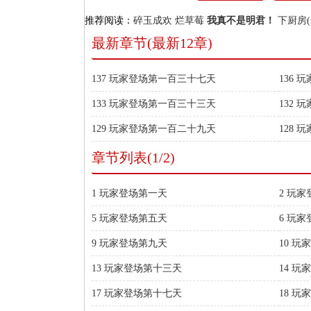
推荐阅读：
碎玉成欢
烂草莓
我真不是明君！
下厨房(
最新章节(最新12章)
137 玩家登场第一百三十七天
136
133 玩家登场第一百三十三天
132
129 玩家登场第一百二十九天
128
章节列表(1/2)
1 玩家登场第一天
2 玩
5 玩家登场第五天
6 玩
9 玩家登场第九天
10 
13 玩家登场第十三天
14 
17 玩家登场第十七天
18 