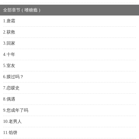
全部章节 ( 嗜糖瘾 )
1.唐霜
2.获救
3.回家
4.十年
5.室友
6.膜过吗？
7.恋嗳史
8.偶遇
9.您成年了吗
10.老男人
11.馅饼