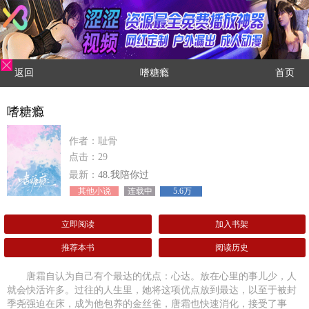
返回
嗜糖瘾
首页
嗜糖瘾
作者：耻骨
点击：29
最新：
48.我陪你过
其他小说
连载中
5.6万
立即阅读
加入书架
推荐本书
阅读历史
唐霜自认为自己有个最达的优点：心达。放在心里的事儿少，人
就会快活许多。过往的人生里，她将这项优点放到最达，以至于被封
季尧强迫在床，成为他包养的金丝雀，唐霜也快速消化，接受了事