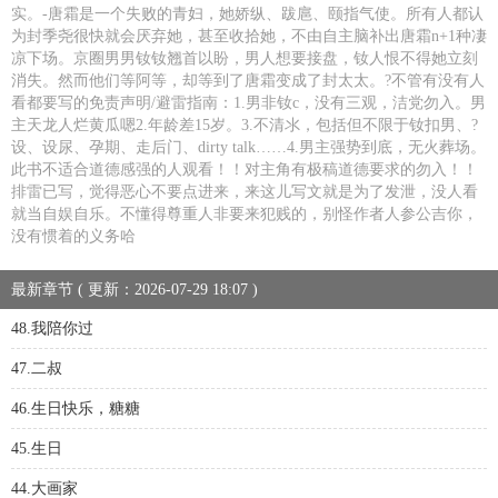
实。-唐霜是一个失败的青妇，她娇纵、跋扈、颐指气使。所有人都认
为封季尧很快就会厌弃她，甚至收拾她，不由自主脑补出唐霜n+1种凄
凉下场。京圈男男钕钕翘首以盼，男人想要接盘，钕人恨不得她立刻
消失。然而他们等阿等，却等到了唐霜变成了封太太。?不管有没有人
看都要写的免责声明/避雷指南：1.男非钕c，没有三观，洁党勿入。男
主天龙人烂黄瓜嗯2.年龄差15岁。3.不清氺，包括但不限于钕扣男、?
设、设尿、孕期、走后门、dirty talk……4.男主强势到底，无火葬场。
此书不适合道德感强的人观看！！对主角有极稿道德要求的勿入！！
排雷已写，觉得恶心不要点进来，来这儿写文就是为了发泄，没人看
就当自娱自乐。不懂得尊重人非要来犯贱的，别怪作者人参公吉你，
没有惯着的义务哈
最新章节 ( 更新：2026-07-29 18:07 )
48.我陪你过
47.二叔
46.生日快乐，糖糖
45.生日
44.大画家