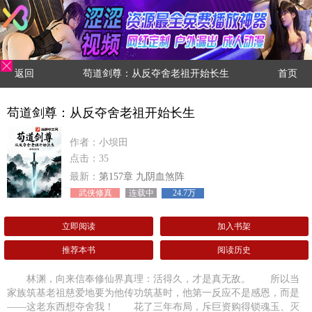
返回
苟道剑尊：从反夺舍老祖开始长生
首页
苟道剑尊：从反夺舍老祖开始长生
作者：小坝田
点击：35
最新：
第157章 九阴血煞阵
武侠修真
连载中
24.7万
立即阅读
加入书架
推荐本书
阅读历史
林渊，向来信奉修仙界真理：活得久，才是真无敌。 所以当
家族筑基老祖慈爱地要为他传功筑基时，他第一反应不是感恩，而是
——这老东西想夺舍我！ 花了三年布局，斥巨资购得锁魂玉、灭