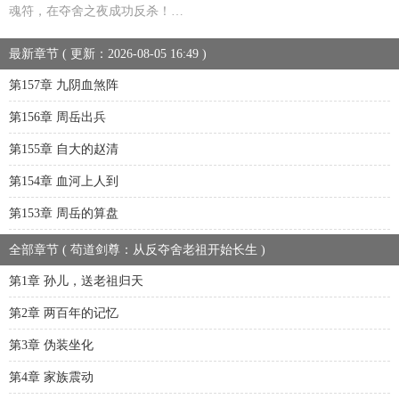
魂符，在夺舍之夜成功反杀！…
最新章节 ( 更新：2026-08-05 16:49 )
第157章 九阴血煞阵
第156章 周岳出兵
第155章 自大的赵清
第154章 血河上人到
第153章 周岳的算盘
全部章节 ( 苟道剑尊：从反夺舍老祖开始长生 )
第1章 孙儿，送老祖归天
第2章 两百年的记忆
第3章 伪装坐化
第4章 家族震动