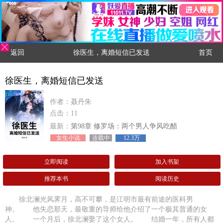
返回
徐医生，离婚短信已发送
首页
徐医生，离婚短信已发送
作者：聂丹朱
点击：11
最新：
第98章 修罗场：两个男人争风吃醋
女生小说
连载中
12.3万
立即阅读
加入书架
推荐本书
阅读历史
徐北澜光风霁月，高不可攀，是江明市最有前途的医科男
神。 他失恋那天，最敬重的导师给他介绍了一个极其普通的女
人。 一个月后，徐北澜娶了这个女人。 结婚一年，所有人都