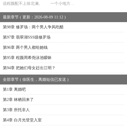
说程颜配不上徐北澜。 一个小地方…
最新章节 ( 更新：2026-08-09 11:12 )
第98章 修罗场：两个男人争风吃醋
第97章 翡翠湖SSS级修罗场
第96章 两个男人都给她钱
第95章 程颜周希尧泳池暧昧
第94章 把她们母女赶出江明？
全部章节 ( 徐医生，离婚短信已发送 )
第1章 离婚吧
第2章 林栖回来了
第3章 所托非人
第4章 白月光登堂入室