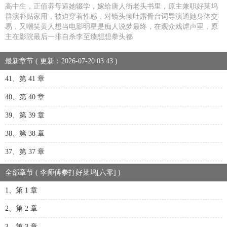
高中生，正值养母逼她辍学，嫁给唐人街老头书里，原主兼职好莱坞
群演补贴家用，被迫穿着性感，对镜头倾吐露骨台词导演通她身体交
易，又嘲笑黄人想当电影明星是痴人说梦最终，在观众戏谑声里，原
主在影院最后一排自杀李至臻想想拳头都
最新章节 ( 更新：2026-07-20 03:43 )
41、第 41 章
40、第 40 章
39、第 39 章
38、第 38 章
37、第 37 章
全部章节 ( 李师傅拳打好莱坞[六零] )
1、第 1 章
2、第 2 章
3、第 3 章