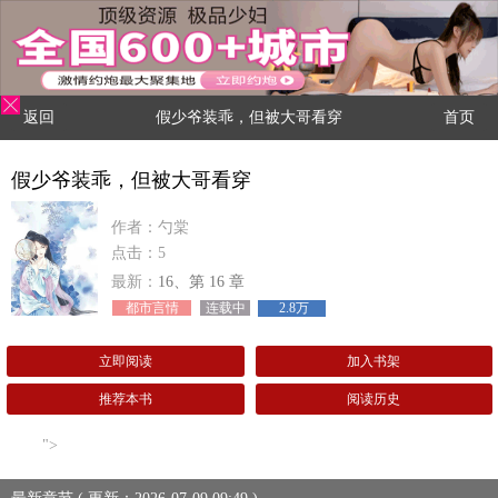
返回
假少爷装乖，但被大哥看穿
首页
假少爷装乖，但被大哥看穿
作者：勺棠
点击：5
最新：
16、第 16 章
都市言情
连载中
2.8万
立即阅读
加入书架
推荐本书
阅读历史
">