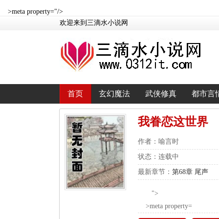
>meta property="/>
欢迎来到三滴水小说网
首页
玄幻魔法
武侠修真
都市言
我眷恋这世界
作者：喻言时
状态：连载中
最新章节：
第68章 尾声
">
>meta property=