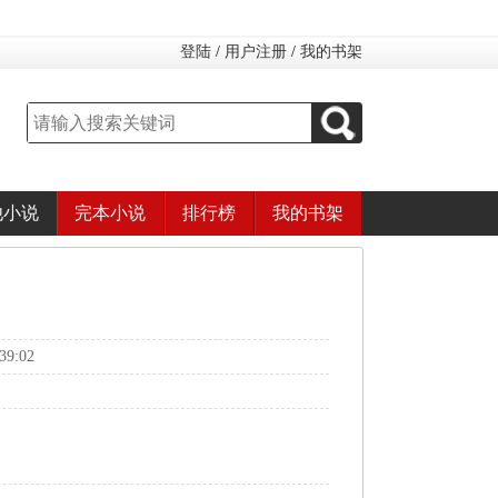
登陆
/
用户注册
/
我的书架
他小说
完本小说
排行榜
我的书架
9:02