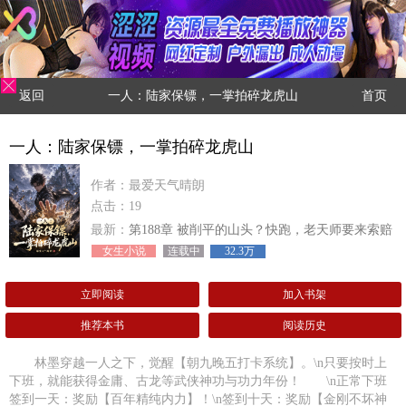
返回
一人：陆家保镖，一掌拍碎龙虎山
首页
一人：陆家保镖，一掌拍碎龙虎山
作者：最爱天气晴朗
点击：19
最新：
第188章 被削平的山头？快跑，老天师要来索赔
了！
女生小说
连载中
32.3万
立即阅读
加入书架
推荐本书
阅读历史
林墨穿越一人之下，觉醒【朝九晚五打卡系统】。\n只要按时上
下班，就能获得金庸、古龙等武侠神功与功力年份！ \n正常下班
签到一天：奖励【百年精纯内力】！\n签到十天：奖励【金刚不坏神