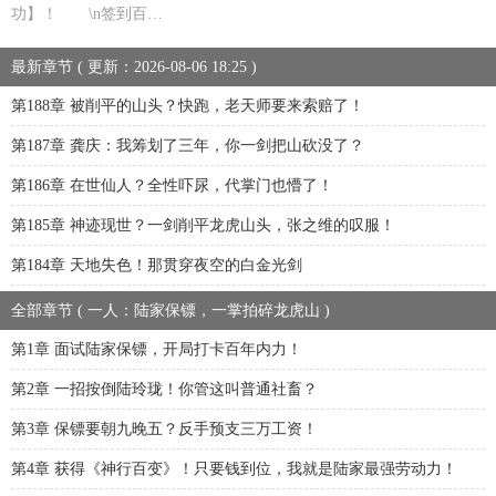
功】！ \n签到百…
最新章节 ( 更新：2026-08-06 18:25 )
第188章 被削平的山头？快跑，老天师要来索赔了！
第187章 龚庆：我筹划了三年，你一剑把山砍没了？
第186章 在世仙人？全性吓尿，代掌门也懵了！
第185章 神迹现世？一剑削平龙虎山头，张之维的叹服！
第184章 天地失色！那贯穿夜空的白金光剑
全部章节 ( 一人：陆家保镖，一掌拍碎龙虎山 )
第1章 面试陆家保镖，开局打卡百年内力！
第2章 一招按倒陆玲珑！你管这叫普通社畜？
第3章 保镖要朝九晚五？反手预支三万工资！
第4章 获得《神行百变》！只要钱到位，我就是陆家最强劳动力！