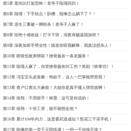
第5章 逛街比打架恐怖！老爷子陆瑾回归！
第6章 陆瑾：下手轻点！卧槽，陆琳怎么躺下了？！
第7章 逆生三重被一脚秒杀！老爷子人麻了！
第8章 拒绝十佬收徒！打卡下班，深夜有贼逼我加班？
第9章 深夜加班手劈全性！陆老你听我解释，我真没想杀人！
第10章 瞎猜也敢来绑架？挫骨扬灰一条龙服务！
第11章 陆瑾人麻了，你管挫骨扬灰叫工伤？奖励《铁掌功》！
第12章 冯宝宝头皮发麻：狗娃子，这人一巴掌能劈死我！
第13章 查户口查出大麻烦！大姐你是真不懂人情世故啊！
第14章 徐翔：不用留手！林墨：这可是你说的！
第15章 徐翔：十倍工资，能不能拐走他？
第16章 累计104年内力，这是要武道成仙？怒花三千买手机！
第17章 陆琳的第一堂千元陪练课！一招一千你挨不挨？