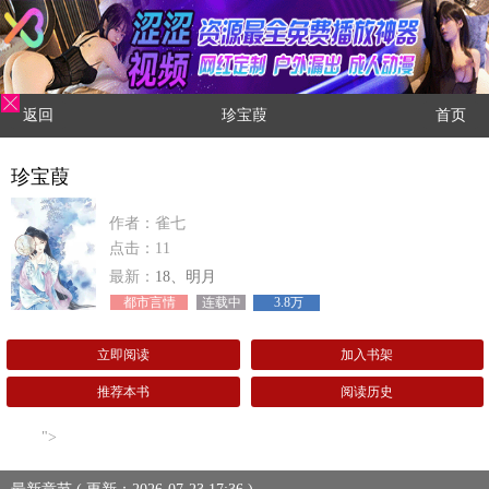
返回
珍宝葭
首页
珍宝葭
作者：雀七
点击：11
最新：
18、明月
都市言情
连载中
3.8万
立即阅读
加入书架
推荐本书
阅读历史
">