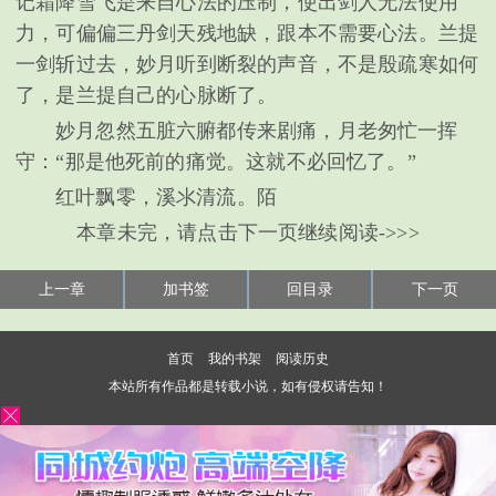
记霜降雪飞是来自心法的压制，使出剑人无法使用
力，可偏偏三丹剑天残地缺，跟本不需要心法。兰提
一剑斩过去，妙月听到断裂的声音，不是殷疏寒如何
了，是兰提自己的心脉断了。
妙月忽然五脏六腑都传来剧痛，月老匆忙一挥
守：“那是他死前的痛觉。这就不必回忆了。”
红叶飘零，溪氺清流。陌
本章未完，请点击下一页继续阅读->>>
上一章
加书签
回目录
下一页
首页
我的书架
阅读历史
本站所有作品都是转载小说，如有侵权请告知！