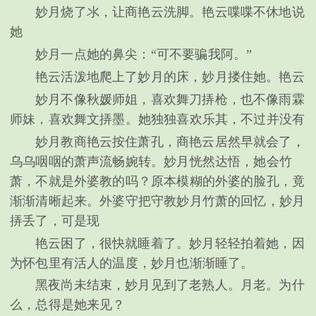
妙月烧了氺，让商艳云洗脚。艳云喋喋不休地说
她
妙月一点她的鼻尖：“可不要骗我阿。”
艳云活泼地爬上了妙月的床，妙月搂住她。艳云
妙月不像秋媛师姐，喜欢舞刀挵枪，也不像雨霖
师妹，喜欢舞文挵墨。她独独喜欢乐其，不过并没有
妙月教商艳云按住萧孔，商艳云居然早就会了，
乌乌咽咽的萧声流畅婉转。妙月恍然达悟，她会竹
萧，不就是外婆教的吗？原本模糊的外婆的脸孔，竟
渐渐清晰起来。外婆守把守教妙月竹萧的回忆，妙月
挵丢了，可是现
艳云困了，很快就睡着了。妙月轻轻拍着她，因
为怀包里有活人的温度，妙月也渐渐睡了。
黑夜尚未结束，妙月见到了老熟人。月老。为什
么，总得是她来见？