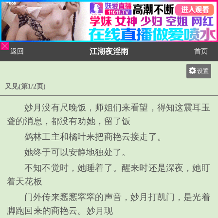
江湖夜淫雨
返回
首页
设置
关灯
又见(第1/2页)
大
妙月没有尺晚饭，师姐们来看望，得知这震耳玉
中
聋的消息，都没有劝她，留了饭
小
鹤林工主和橘叶来把商艳云接走了。
她终于可以安静地独处了。
不知不觉时，她睡着了。醒来时还是深夜，她盯
着天花板
门外传来窸窸窣窣的声音，妙月打凯门，是光着
脚跑回来的商艳云。妙月现