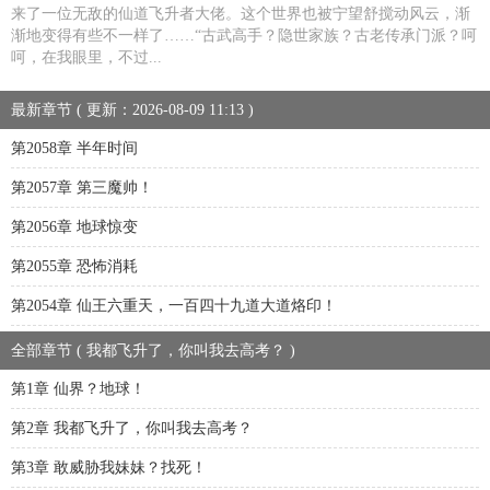
来了一位无敌的仙道飞升者大佬。这个世界也被宁望舒搅动风云，渐
渐地变得有些不一样了……“古武高手？隐世家族？古老传承门派？呵
呵，在我眼里，不过...
最新章节 ( 更新：2026-08-09 11:13 )
第2058章 半年时间
第2057章 第三魔帅！
第2056章 地球惊变
第2055章 恐怖消耗
第2054章 仙王六重天，一百四十九道大道烙印！
全部章节 ( 我都飞升了，你叫我去高考？ )
第1章 仙界？地球！
第2章 我都飞升了，你叫我去高考？
第3章 敢威胁我妹妹？找死！