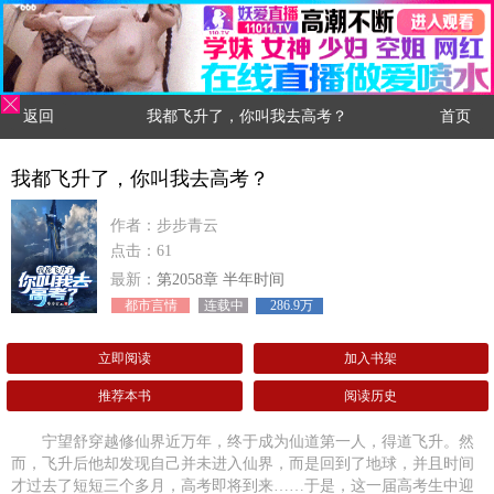
返回
我都飞升了，你叫我去高考？
首页
我都飞升了，你叫我去高考？
作者：步步青云
点击：61
最新：
第2058章 半年时间
都市言情
连载中
286.9万
立即阅读
加入书架
推荐本书
阅读历史
宁望舒穿越修仙界近万年，终于成为仙道第一人，得道飞升。然
而，飞升后他却发现自己并未进入仙界，而是回到了地球，并且时间
才过去了短短三个多月，高考即将到来……于是，这一届高考生中迎