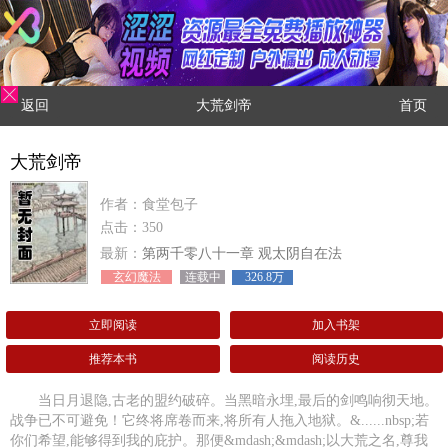
返回
大荒剑帝
首页
大荒剑帝
作者：食堂包子
点击：350
最新：
第两千零八十一章 观太阴自在法
玄幻魔法
连载中
326.8万
立即阅读
加入书架
推荐本书
阅读历史
当日月退隐,古老的盟约破碎。当黑暗永埋,最后的剑鸣响彻天地。
战争已不可避免！它终将席卷而来,将所有人拖入地狱。&......nbsp;若
你们希望,能够得到我的庇护。那便&mdash;&mdash;以大荒之名,尊我