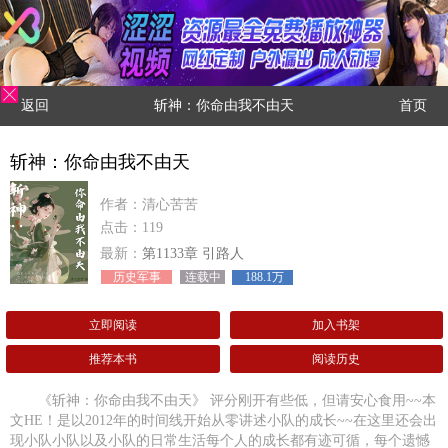
返回
斩神：你命由我不由天
首页
斩神：你命由我不由天
作者：清心苦苦
点击：119
最新：
第1133章 引路人
历史军事
连载中
188.1万
立即阅读
加入书架
推荐本书
阅读历史
《斩神：你命由我不由天》 评分刚开有些低，但请安心食用~~本
文HE！是以2012年的时间线开始从零讲述小队的成长~~在这里还会出
现小队小队以及小队的日常生活每个人的成长都有迹可循，每个遗憾