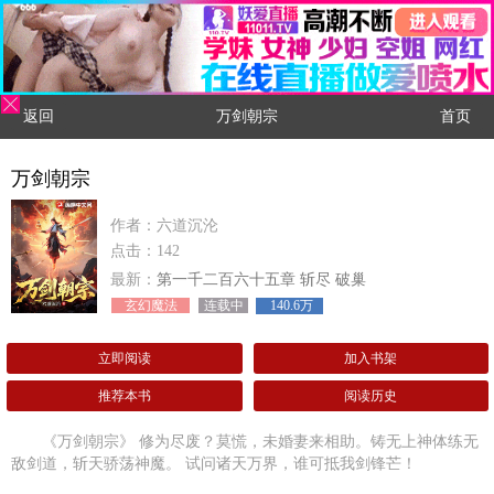
返回
万剑朝宗
首页
万剑朝宗
作者：六道沉沦
点击：142
最新：
第一千二百六十五章 斩尽 破巢
玄幻魔法
连载中
140.6万
立即阅读
加入书架
推荐本书
阅读历史
《万剑朝宗》 修为尽废？莫慌，未婚妻来相助。铸无上神体练无
敌剑道，斩天骄荡神魔。 试问诸天万界，谁可抵我剑锋芒！