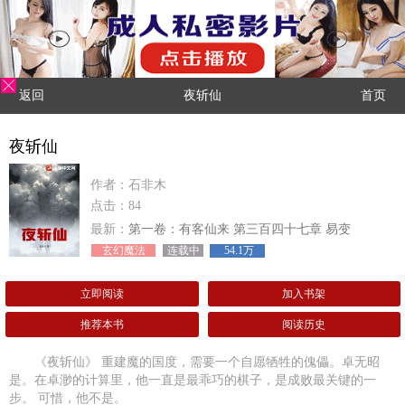
返回
夜斩仙
首页
夜斩仙
作者：石非木
点击：84
最新：
第一卷：有客仙来 第三百四十七章 易变
玄幻魔法
连载中
54.1万
立即阅读
加入书架
推荐本书
阅读历史
《夜斩仙》 重建魔的国度，需要一个自愿牺牲的傀儡。卓无昭
是。在卓渺的计算里，他一直是最乖巧的棋子，是成败最关键的一
步。 可惜，他不是。