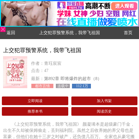
返回
上交犯罪预警系统，我带飞祖国
首页
上交犯罪预警系统，我带飞祖国
作者：青珏宸宸
点击：47
最新：
第892章 即将爆炸的超市（8）
都市言情
连载中
112.1万
立即阅读
加入书架
推荐本书
阅读历史
《上交犯罪预警系统，我带飞祖国》 颜凝琋本是超级豪门千金，
出生不久却被保姆偷走，丢到福利院。虽然之后收养她的养父母也是
富豪，但他们在她十三岁之时破产，还负债几百万。 全家也从豪宅搬