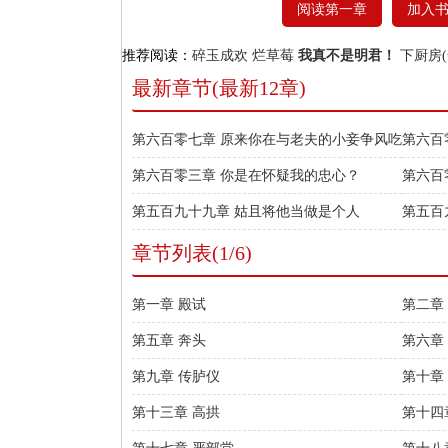
阅读第一章
加入
推荐阅读：
碎玉成欢
烂草莓
我真不是明君！
下厨房(
最新章节(最新12章)
第六百零七章 原来你在与老夫的小妾争风吃
第六百
醋？
第六百零三章 你是在怀疑我的忠心？
第六百
第五百九十九章 姑且将他当做是个人
第五百
章节列表(1/6)
第一章 殿试
第二章
第五章 奔头
第六章
第九章 传胪仪
第十章
第十三章 高拱
第十四