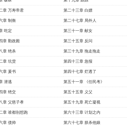
章 暧昧
第十九章 跟踪
二章 万寿帝君
第二十三章 白嫖
六章 制衡
第二十七章 局外人
章 吃定
第三十一章 献女
四章 勤政殿
第三十五章 反问
八章 绝杀
第三十九章 拖走拖走
二章 坑货
第四十三章 急报
六章 爰书
第四十七章 烂透了
章 潜逃
第五十一章 《任民考》
四章 绝交
第五十五章 义父
八章 父慈子孝
第五十九章 死亡凝视
二章 谁都别想跑
第六十三章 计划之内
六章 债帅
第六十七章 朕杀他娘