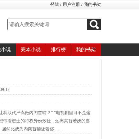
登陆
/
用户注册
/
我的书架
他小说
完本小说
排行榜
我的书架
9:17
让我取代严嵩做内阁首辅？” “电视剧里可不是这
只想带着进士的特权身份致仕，远离其智若妖的嘉
，居然比成为内阁首辅还奢侈……