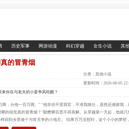
情
历史军事
网游动漫
科幻穿越
女生小说
其
卿真的冒青烟
分类：其他小说
更新时间：2026-08-05 22:0
原来你在与老夫的小妾争风吃醋？
万两，分他一百万两。” “他非但不罢我官，不准我致仕，居然还感谢我，
鄢懋卿的祖坟真的冒青烟？”鄢懋卿百思不得其解。从穿越第一天起，他就
样回到乡里做个与世无争的小地主。 结果万万没想到，这个小小的梦想