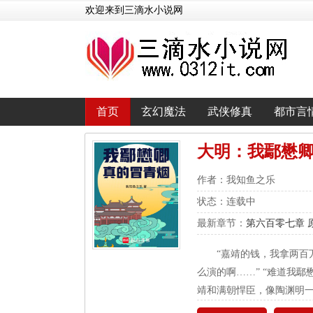
欢迎来到三滴水小说网
首页
玄幻魔法
武侠修真
都市言
大明：我鄢懋
作者：我知鱼之乐
状态：连载中
最新章节：
第六百零七章 
“嘉靖的钱，我拿两百
么演的啊……” “难道我
靖和满朝悍臣，像陶渊明一