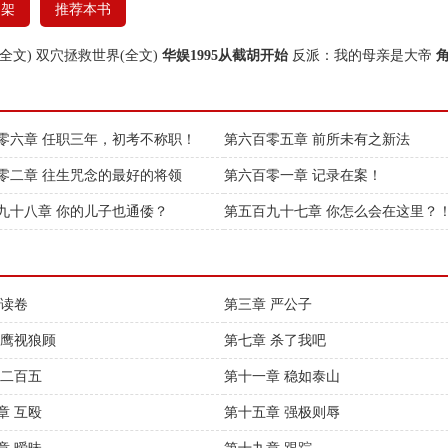
书架
推荐本书
全文)
双穴拯救世界(全文)
华娱1995从截胡开始
反派：我的母亲是大帝
零六章 任职三年，初考不称职！
第六百零五章 前所未有之新法
零二章 往生咒念的最好的将领
第六百零一章 记录在案！
九十八章 你的儿子也通倭？
第五百九十七章 你怎么会在这里？
 读卷
第三章 严公子
 鹰视狼顾
第七章 杀了我吧
 二百五
第十一章 稳如泰山
章 互殴
第十五章 强极则辱