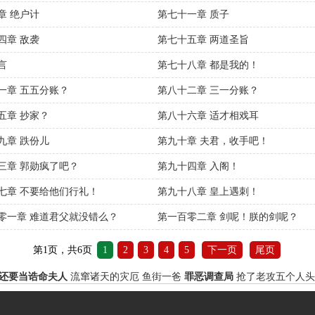
章 绝户计
第七十一章 质子
四章 敌袭
第七十五章 两道圣旨
言
第七十八章 都是我的！
一章 五五分账？
第八十二章 三一分账？
五章 抄家？
第八十六章 适才相戏耳
九章 跌份儿
第九十章 夫君，收手吧！
三章 郭勋疯了吧？
第九十四章 入阁！
七章 不要给他们行礼！
第九十八章 皇上遇刺！
零一章 难道君父就没错么？
第一百零二章 剑呢！朕的剑呢？
第1页，共6页
1
2
3
4
5
下一页
尾页
还要当诰命夫人
流窜诸天的灾厄
鱼街一爸
罪恶调查局
抢了老攻五个人头