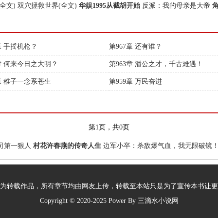
全文)
双穴拯救世界(全文)
华娱1995从截胡开始
反派：我的母亲是大帝
章 手摇机枪？
第967章 还有谁？
4章 何来今日之大明？
第963章 潘公之才，千古难遇！
0章 稚子一念系苍生
第959章 万民奋进
第1页，共0页
司第一狠人
村花许春燕的传奇人生
边军小卒：杀敌爆气血，我无限破镜
为转载作品，所有章节均由网友上传，转载至本站只是为了宣传本书让更
Copyright © 2020-2025 Power By
三滴水小说网