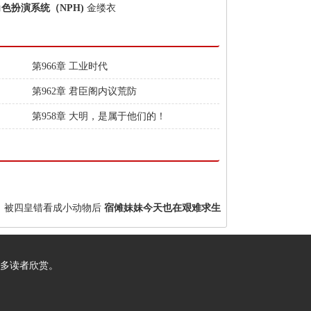
角色扮演系统（NPH)
金缕衣
第966章 工业时代
第962章 君臣阁内议荒防
第958章 大明，是属于他们的！
！
被四皇错看成小动物后
宿傩妹妹今天也在艰难求生
多读者欣赏。