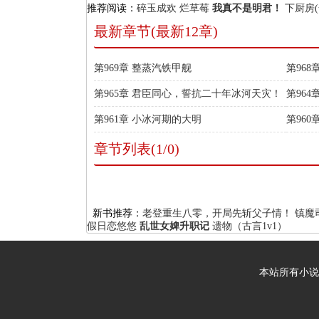
推荐阅读：
碎玉成欢
烂草莓
我真不是明君！
下厨房(
最新章节(最新12章)
第969章 整蒸汽铁甲舰
第968
第965章 君臣同心，誓抗二十年冰河天灾！
第96
第961章 小冰河期的大明
第96
章节列表(1/0)
新书推荐：
老登重生八零，开局先斩父子情！
镇魔
假日恋悠悠
乱世女婢升职记
遗物（古言1v1）
本站所有小说