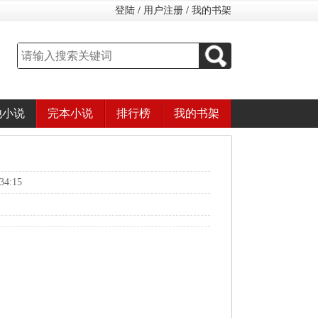
登陆
/
用户注册
/
我的书架
他小说
完本小说
排行榜
我的书架
4:15