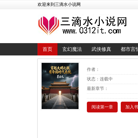
欢迎来到三滴水小说网
首页
玄幻魔法
武侠修真
都市言
作者：
状态：连载中
最新章节：
阅读第一章
加入