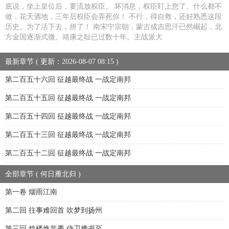
底说，坐上皇位后，要流放权臣。 坏消息，权臣盯上您了。什么都不
做，花天酒地，三年后权臣会弄死你！ 不行，得自救，还好熟悉这段
历史。为了活下去，拼了！ 南宋宁宗朝，蒙古成吉思汗已然崛起，北
方金国逐渐式微。靖康之耻已过数十年。主战派大
最新章节 ( 更新：2026-08-07 08:15 )
第二百五十六回 征越最终战 一战定南邦
第二百五十五回 征越最终战 一战定南邦
第二百五十四回 征越最终战 一战定南邦
第二百五十三回 征越最终战 一战定南邦
第二百五十二回 征越最终战 一战定南邦
全部章节 ( 何日雁北归 )
第一卷 烟雨江南
第二回 往事难回首 吹梦到扬州
第三回 竹楼换装秀 侍卫携书至