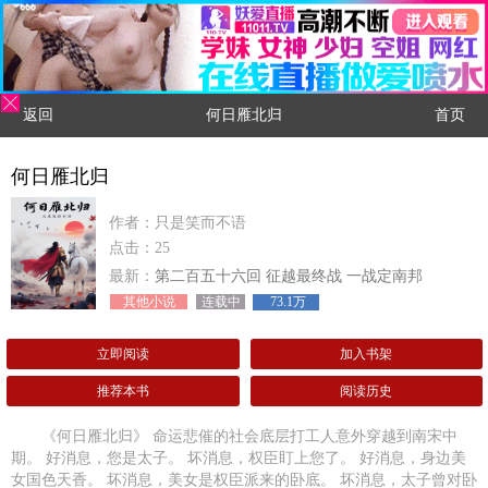
返回
何日雁北归
首页
何日雁北归
作者：只是笑而不语
点击：25
最新：
第二百五十六回 征越最终战 一战定南邦
其他小说
连载中
73.1万
立即阅读
加入书架
推荐本书
阅读历史
《何日雁北归》 命运悲催的社会底层打工人意外穿越到南宋中
期。 好消息，您是太子。 坏消息，权臣盯上您了。 好消息，身边美
女国色天香。 坏消息，美女是权臣派来的卧底。 坏消息，太子曾对卧