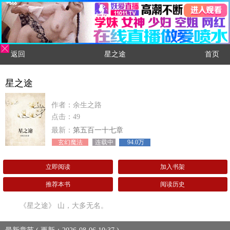
返回
星之途
首页
星之途
作者：余生之路
点击：49
最新：
第五百一十七章
玄幻魔法
连载中
94.0万
立即阅读
加入书架
推荐本书
阅读历史
《星之途》 山，大多无名。