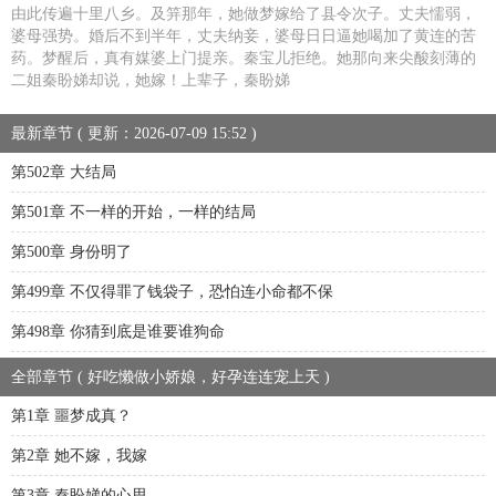
由此传遍十里八乡。及笄那年，她做梦嫁给了县令次子。丈夫懦弱，
婆母强势。婚后不到半年，丈夫纳妾，婆母日日逼她喝加了黄连的苦
药。梦醒后，真有媒婆上门提亲。秦宝儿拒绝。她那向来尖酸刻薄的
二姐秦盼娣却说，她嫁！上辈子，秦盼娣
最新章节 ( 更新：2026-07-09 15:52 )
第502章 大结局
第501章 不一样的开始，一样的结局
第500章 身份明了
第499章 不仅得罪了钱袋子，恐怕连小命都不保
第498章 你猜到底是谁要谁狗命
全部章节 ( 好吃懒做小娇娘，好孕连连宠上天 )
第1章 噩梦成真？
第2章 她不嫁，我嫁
第3章 秦盼娣的心思