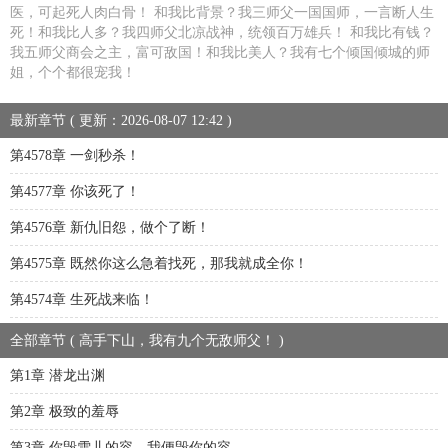
医，可起死人肉白骨！ 和我比背景？我三师父一国国师，一言断人生
死！和我比人多？我四师父北凉战神，统领百万雄兵！ 和我比有钱？
我五师父商会之主，富可敌国！和我比美人？我有七个倾国倾城的师
姐，个个都很宠我！
最新章节 ( 更新：2026-08-07 12:42 )
第4578章 一剑秒杀！
第4577章 你该死了！
第4576章 新仇旧怨，做个了断！
第4575章 既然你这么急着找死，那我就成全你！
第4574章 生死战来临！
全部章节 ( 高手下山，我有九个无敌师父！ )
第1章 潜龙出渊
第2章 极致的羞辱
第3章 你毁雪儿的容，我便毁你的容