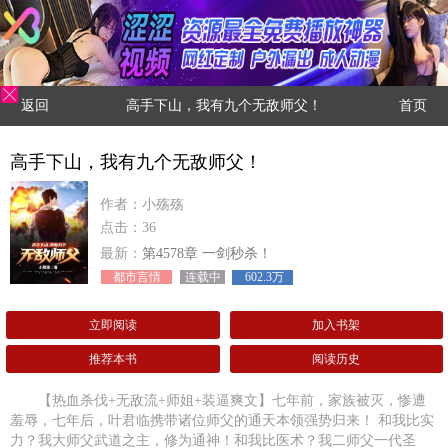
返回
高手下山，我有九个无敌师父！
首页
高手下山，我有九个无敌师父！
作者：小殇殇
点击：36
最新：
第4578章 一剑秒杀！
都市言情
连载中
602.3万
立即阅读
加入书架
推荐本书
阅读历史
【热血杀伐+无敌流+师姐+装逼爽文】七年前，家族被灭，惨遭
羞辱，七年后，叶君临携带诸位师父的通天本领强势归来！ 和我比实
力？我大师父武道之主，修为通神！和我比医术？我二师父一代圣