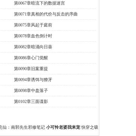
第0067章暗流下的数据迷宫
第0071章真相的代价与反击的序曲
第0075章风起于庭前
第0078章血色倒计时
第0082章暗涌向日葵
第0086章心门觉醒
第0090章旧案重提
第0094章诱饵与獠牙
第0098章中盘落子
第0102章三面谍影
充仙：南郭先生邪修笔记
小可怜老婆我来宠
快穿之吸