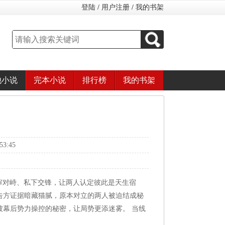
登陆
/
用户注册
/
我的书架
他小说
完本小说
排行榜
我的书架
3:45
庭审对峙、私下交锋，让两人认定彼此是天生宿
告方证据暗藏猫腻，原本对立的两人被迫结成秘
被幕后势力操控的秘密，让局势更添迷雾。 当线