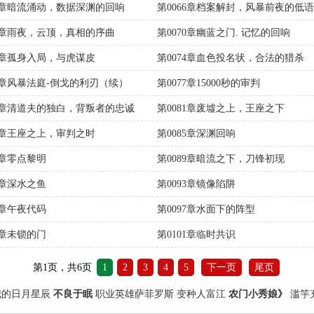
65章暗流涌动，数据深渊的回响
第0066章档案解封，风暴前夜的低语
69章雨夜，云顶，真相的序曲
第0070章幽蓝之门. 记忆的回响
73章孤身入局，与虎谋皮
第0074章血色投名状，合法的猎杀
76章风暴法庭-倒戈的利刃（续）
第0077章15000秒的审判
80章清道夫的独白，背叛者的忠诚
第0081章废墟之上，王座之下
84章王座之上，审判之时
第0085章深渊回响
8章零点黎明
第0089章暗流之下，刀锋初现
2章深水之鱼
第0093章镜像陷阱
6章午夜代码
第0097章水面下的阵型
0章未锁的门
第0101章临时共识
第1页，共6页
1
2
3
4
5
下一页
尾页
我的日月星辰
不良于眠
职业英雄萨菲罗斯
变种人富江
农门小秀娘》
滥竽