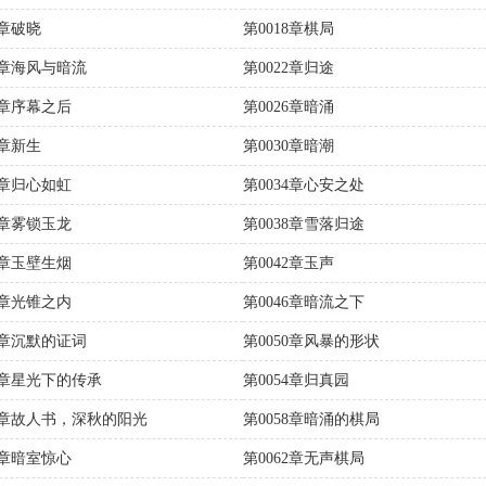
7章破晓
第0018章棋局
1章海风与暗流
第0022章归途
5章序幕之后
第0026章暗涌
9章新生
第0030章暗潮
3章归心如虹
第0034章心安之处
7章雾锁玉龙
第0038章雪落归途
1章玉壁生烟
第0042章玉声
5章光锥之内
第0046章暗流之下
9章沉默的证词
第0050章风暴的形状
53章星光下的传承
第0054章归真园
57章故人书，深秋的阳光
第0058章暗涌的棋局
1章暗室惊心
第0062章无声棋局