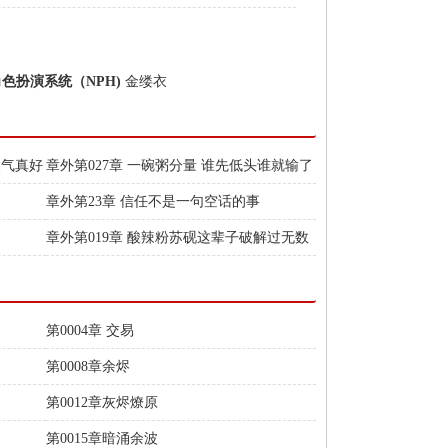
角色扮演系统（NPH)
金缕衣
天气真好
章外第027章 一碗粥分量 谁先低头谁就输了
章外第23章 信任不是一句空话的事
章外第019章 酸辣粉苏砚这辈子破解过无数
第0004章 交易
第0008章余烬
第0012章灰烬燎原
第0015章暗涌余波