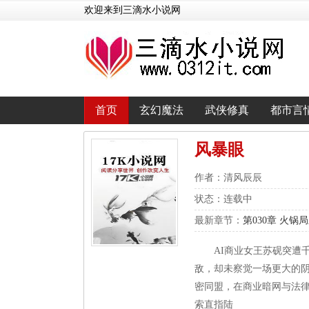
欢迎来到三滴水小说网
首页
玄幻魔法
武侠修真
都市言
风暴眼
作者：清风辰辰
状态：连载中
最新章节：
第030章 火锅
AI商业女王苏砚突遭
敌，却未察觉一场更大的
密同盟，在商业暗网与法律
索直指陆