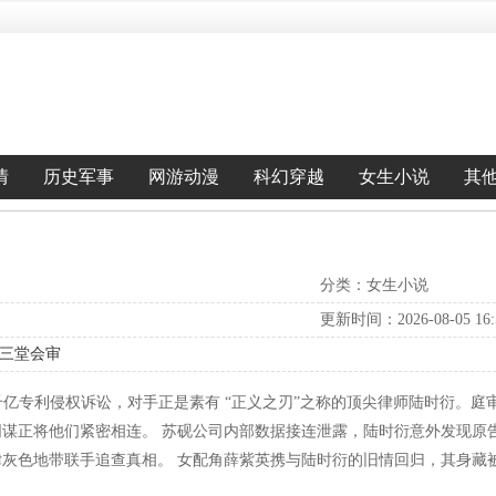
情
历史军事
网游动漫
科幻穿越
女生小说
其
分类：女生小说
更新时间：2026-08-05 16:5
局三堂会审
千亿专利侵权诉讼，对手正是素有 “正义之刃”之称的顶尖律师陆时衍。
阴谋正将他们紧密相连。 苏砚公司内部数据接连泄露，陆时衍意外发现原
灰色地带联手追查真相。 女配角薛紫英携与陆时衍的旧情回归，其身藏