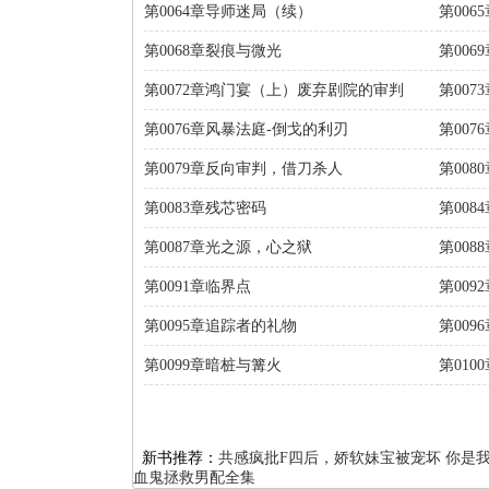
第0064章导师迷局（续）
第00
第0068章裂痕与微光
第00
第0072章鸿门宴（上）废弃剧院的审判
第00
第0076章风暴法庭-倒戈的利刃
第00
第0079章反向审判，借刀杀人
第00
第0083章残芯密码
第00
第0087章光之源，心之狱
第008
第0091章临界点
第009
第0095章追踪者的礼物
第009
第0099章暗桩与篝火
第010
新书推荐：
共感疯批F四后，娇软妹宝被宠坏
你是
血鬼拯救男配全集