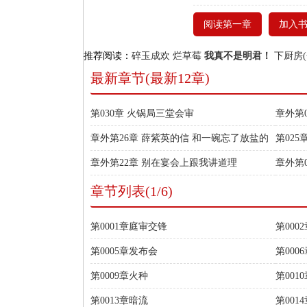
阅读第一章
加入
推荐阅读：
碎玉成欢
烂草莓
我真不是明君！
下厨房(
最新章节(最新12章)
第030章 火锅局三堂会审
章外第
章外第26章 薛紫英的信 和一碗忘了放盐的
第02
汤
章外第22章 别在宴会上跟我讲道理
章外第
章节列表(1/6)
第0001章庭审交锋
第000
第0005章发布会
第000
第0009章火种
第001
第0013章暗流
第001