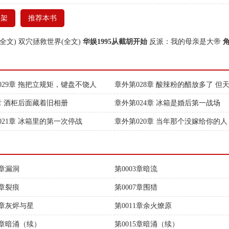
书架
推荐本书
全文)
双穴拯救世界(全文)
华娱1995从截胡开始
反派：我的母亲是大帝
029章 拖把立规矩，键盘不饶人
章外第028章 酸辣粉的醋放多了 但
5章 酒柜后面藏着旧相册
章外第024章 冰箱是婚后第一战场
021章 冰箱里的第一次停战
章外第020章 当年那个没嫁给你的人
2章漏洞
第0003章暗流
6章裂痕
第0007章围猎
0章灰烬与星
第0011章余火燎原
4章暗涌（续）
第0015章暗涌（续）