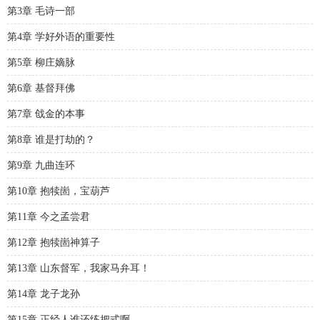
第3章 毛诗一部
第4章 学好外语的重要性
第5章 柳庄嫡脉
第6章 基督拜佛
第7章 戗金的本事
第8章 谁是打劫的？
第9章 九曲连环
第10章 抱犊崮，宝葫芦
第11章 今之孟尝君
第12章 抱犊崮神算子
第13章 山东督军，我家马弁耳！
第14章 龙子龙孙
第15章 正经人谁还练把式啊