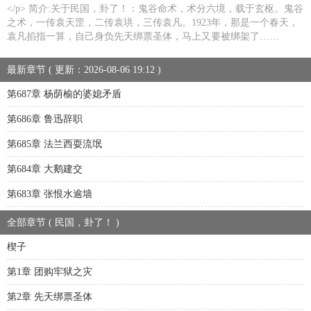
</p> 简介:关于民国，卦了！：鬼谷命术，术分六境，载于玄枢。鬼谷
之术，一传袁天罡，二传袁珙，三传袁凡。1923年，那是一个春天，
袁凡掐指一算，自己身负先天绑票圣体，马上又要被绑架了……
最新章节 ( 更新：2026-08-06 19:12 )
第687章 杨荫榆的婆媳矛盾
第686章 鲁迅辞职
第685章 法兰西耍流氓
第684章 大鹅建交
第683章 张恨水逾墙
全部章节 ( 民国，卦了！ )
楔子
第1章 团购牢狱之灾
第2章 先天绑票圣体