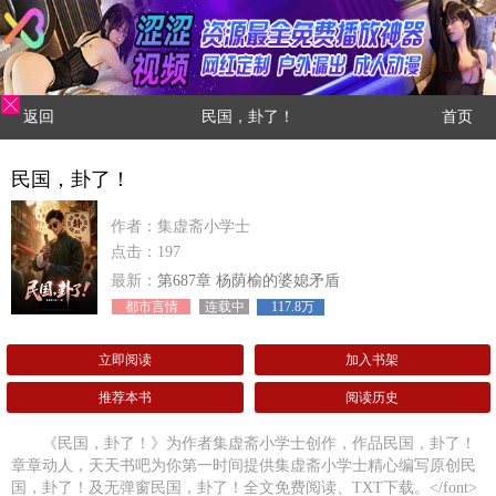
返回
民国，卦了！
首页
民国，卦了！
作者：集虚斋小学士
点击：197
最新：
第687章 杨荫榆的婆媳矛盾
都市言情
连载中
117.8万
立即阅读
加入书架
推荐本书
阅读历史
《民国，卦了！》为作者集虚斋小学士创作，作品民国，卦了！
章章动人，天天书吧为你第一时间提供集虚斋小学士精心编写原创民
国，卦了！及无弹窗民国，卦了！全文免费阅读、TXT下载。</font>