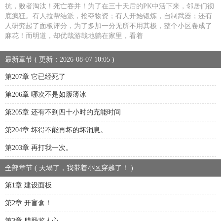
抗，败者淘汰！死亡吞并！为了在三十天后的PK中活下来，邻居们彻
底疯狂。有人拉帮结派，抢夺物资；有人开始锻炼，自制武器；还有
人研究起了面板评分，为了多加一分无所不用其极，整个小区卷成了
麻花！而明道，却优哉游哉地躺在家里，看着
最新章节 ( 更新：2026-08-07 10:05 )
第207章 它已经死了
第206章 哪次不是如履薄冰
第205章 还有不到四十小时的充能时间
第204章 坏得不能再坏的坏消息。
第203章 再打我一次。
全部章节 ( 天塌了，我带着小区穿越了！ )
第1章 建设面板
第2章 开盲盒！
第3章 腊肠鉴人心