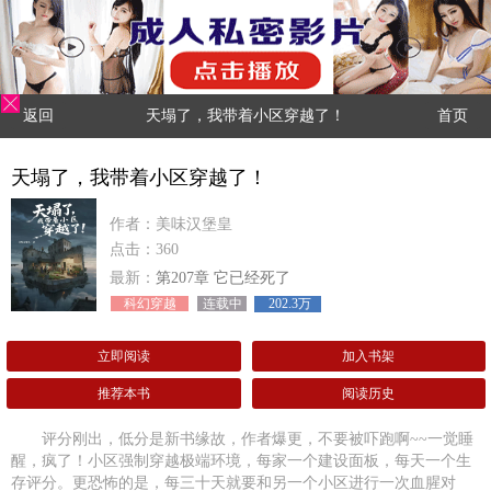
返回
天塌了，我带着小区穿越了！
首页
天塌了，我带着小区穿越了！
作者：美味汉堡皇
点击：360
最新：
第207章 它已经死了
科幻穿越
连载中
202.3万
立即阅读
加入书架
推荐本书
阅读历史
评分刚出，低分是新书缘故，作者爆更，不要被吓跑啊~~一觉睡
醒，疯了！小区强制穿越极端环境，每家一个建设面板，每天一个生
存评分。更恐怖的是，每三十天就要和另一个小区进行一次血腥对