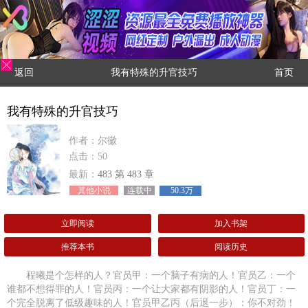
返回
我有特殊的升官技巧
首页
我有特殊的升官技巧
作者：尔徽
点击：50
最新：
483 第 483 章
其他小说
连载中
50.3万
立即阅读
加入书架
推荐本书
阅读历史
程曦是个怎样的人？官员甲：一个脑子有病的人！官员乙：一个
谁都不想得罪的人！官员丙：一个让大家都有阴影的人！官员丁：一
个完全脱离了低级趣味的人！官员甲乙丙（后退一步）：你不对劲！