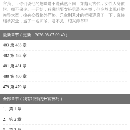
官员丁：你们说他的趣味是不是截然不同！穿越到古代，女性人身依
附、朝不保夕。一开始，程曦想要女扮男装考科举，但突然出现科举
舞弊大案，搜身变得格外严格。只拿到秀才的程曦琢磨了一下，直接
继承家业，当了一名师爷。君不见，绍兴师爷甲
最新章节 ( 更新：2026-08-07 09:40 )
483 第 483 章
482 第 482 章
481 第 481 章
480 第 480 章
479 第 479 章
全部章节 ( 我有特殊的升官技巧 )
1、第 1 章
2、第 2 章
3、第 3 章