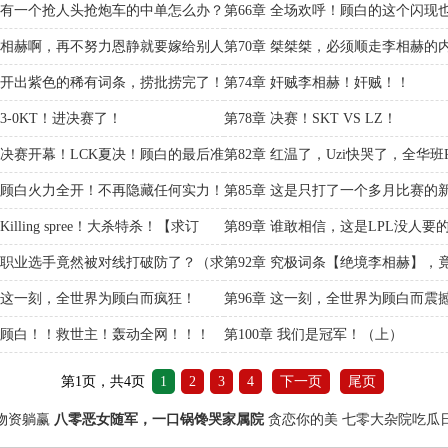
名号
章 有一个抢人头抢炮车的中单怎么办？
第66章 全场欢呼！顾白的这个闪现
了！
章 相赫啊，再不努力恩静就要嫁给别人
第70章 桀桀桀，必须顺走李相赫的
章 开出紫色的稀有词条，捞批捞完了！
第74章 奸贼李相赫！奸贼！！
 3-0KT！进决赛了！
第78章 决赛！SKT VS LZ！
章 决赛开幕！LCK夏决！顾白的最后准
第82章 红温了，Uzi快哭了，全华班
冒泡赛了？
章 顾白火力全开！不再隐藏任何实力！
第85章 这是只打了一个多月比赛的
阅】
【求订阅】
Killing spree！大杀特杀！【求订
第89章 谁敢相信，这是LPL没人要
【求订阅】
章 职业选手竟然被对线打破防了？（求
第92章 究极词条【绝境李相赫】，
发了！【本章重要章节！】
章 这一刻，全世界为顾白而疯狂！
第96章 这一刻，全世界为顾白而震
0月票加更！】
章高潮！】
章 顾白！！救世主！轰动全网！！！
第100章 我们是冠军！（上）
第1页，共4页
1
2
3
4
下一页
尾页
物资躺赢
八零恶女随军，一口锅馋哭家属院
贪恋你的美
七零大杂院吃瓜