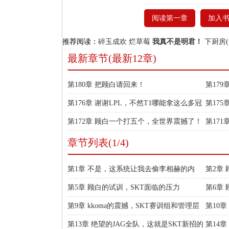
阅读第一章
加入
推荐阅读：
碎玉成欢
烂草莓
我真不是明君！
下厨房(
最新章节(最新12章)
第180章 把顾白请回来！
第17
第176章 谢谢LPL，不然T1哪能拿这么多冠
第17
军啊？
第172章 顾白一个打五个，全世界震撼了！
第171
章节列表(1/4)
第1章 不是，这系统让我去偷李相赫的内
第2章 
裤？
第5章 顾白的试训，SKT面临的压力
第6章
第9章 kkoma的震撼，SKT赛训组和管理层
第10
躁动了
第13章 绝望的JAG全队，这就是SKT新招的
第14