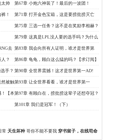
吗？
也太帅
第67章 小炮六神装了！最后的一波团！
内裤！
第71章 打开金色宝箱，这是要捞批捞灭亡
吗？【求追读】
第75章 三选一任务？这不是在奖励李相赫？
第79章 这真是LPL没人要的选手吗？为什么
这么变态
RNG去
第83章 我会向所有人证明，谁才是世界第
一！
新人？
第86章 龟龟，顾白这么猛的吗？【求订阅】
的选手？
第90章 全世界震撼！这才是世界第一AD!
【求订阅】
竟然被触
第93章 让全世界看看，谁才是世界第一
AD！【求订阅】
撼！【本
第97章 有顾白在，捞批捞这辈子还想夺冠？
【求订阅】
第101章 我们是冠军！（下）
日常
天生坏种
哥你不能不要我
穿书留子，在线苟命