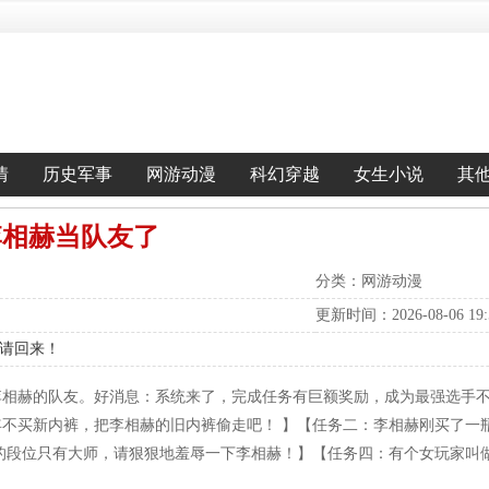
情
历史军事
网游动漫
科幻穿越
女生小说
其
李相赫当队友了
分类：网游动漫
更新时间：2026-08-06 19:5
白请回来！
李相赫的队友。好消息：系统来了，完成任务有巨额奖励，成为最强选手不
年不买新内裤，把李相赫的旧内裤偷走吧！ 】【任务二：李相赫刚买了一
赫的段位只有大师，请狠狠地羞辱一下李相赫！】【任务四：有个女玩家叫