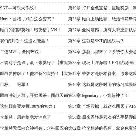
 SKT—可乐大作战！
第19章 打开金色宝箱，巨额奖励，
 Huni：卧槽，顾白这么变态？
第23章 顾白上场比赛，绝活卡莉斯
章 顾白的招牌英雄！暗夜猎手VN！
第27章 全网震撼，所有人都重新认
章 双C的判断！这波团能赢！
第30章 这就是SKT的团战吗？
章 二连MVP，全网热议！
第34章 莎赫儿都来了？系统你太变
【求追读求月票】
章 不管对手是谁，赢下来就好了【求追
第38章 现场山呼海啸！EZ团战杀疯
票】
【求追读求月票】
章 顾白要摊牌了！他准备的大招！【大
第42章 香炉才是版本答案，原来这
0字求月票】
准备的大招
章 目标——冠军！
第46章 这就是这段时间的练习成果
要开始了！
章 顾白冲进人群，开始屠杀，团战天崩
第50章 legendary，小炮超神了！
章 这把顾白要发挥100%的实力！
第54章 全场震撼！就这么团灭了AF
章 李相赫，恩静给我发消息了
第58章 原来恩静最喜欢的选手是顾
章 李相赫无需向众神祈祷，众神回应的
第62章 抢李相赫的香蕉，拿金色宝