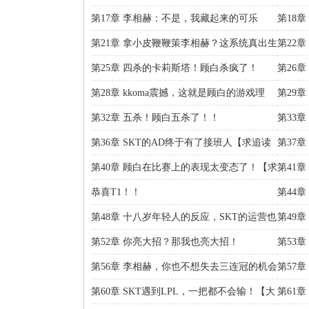
新人AD吗？
第17章 李相赫：不是，我藏起来的可乐
第18章
呢？！
第21章 拿小皮鞭鞭策李相赫？这系统真出生
第22章
啊！
第25章 四杀的卡莉斯塔！顾白杀疯了！
第26
第28章 kkoma震撼，这就是顾白的游戏理
第29
解！
第32章 五杀！顾白五杀了！！
第33
第36章 SKT的AD终于有了接班人【求追读
第37
求月票】
读求月
第40章 顾白在比赛上的表现太变态了！【求
第41
追读求月票】
章500
恭喜T1！！
第44
第48章 十八岁年轻人的反应，SKT的运营也
第49
太强了！
地裂！
第52章 你亮大招？那我也亮大招！
第53
第56章 李相赫，你也不想失去三连冠的机会
第57
吧？
第60章 SKT遇到LPL，一把都不会输！【大
第61