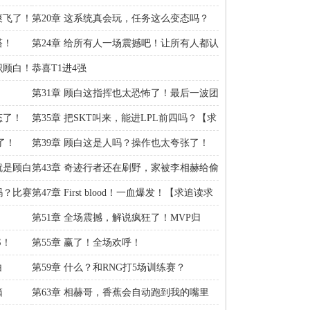
热议！
爽飞了！
第20章 这系统真会玩，任务这么变态吗？
塔！
第24章 给所有人一场震撼吧！让所有人都认
识了顾白！
识顾白！
恭喜T1进4强
第31章 顾白这指挥也太恐怖了！最后一波团
战！
态了！
第35章 把SKT叫来，能进LPL前四吗？【求
追读求月票】
了！
第39章 顾白这是人吗？操作也太夸张了！
【求追读求月票】
就是顾白
第43章 奇迹行者还在刷野，家被李相赫给偷
了！
吗？比赛
第47章 First blood！一血爆发！【求追读求
月票】
第51章 全场震撼，解说疯狂了！MVP归
属！
S！
第55章 赢了！全场欢呼！
白
第59章 什么？和RNG打5场训练赛？
箱
第63章 相赫哥，香蕉会自动跑到我的嘴里