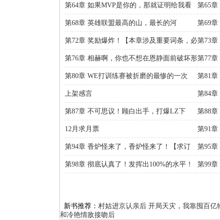
章求追读，求月票】
是他的
第64章 如果MVP是你的，那就证明给我看
第65
第68章 英雄联盟最高的山，最长的河
第69
了
第72章 奖励爆炸！【本章涉及重要词条，必
第73
看】
第76章 相赫啊，你也不想在恩静面前破坏形
第77章
象吧
第80章 WE打训练赛被折磨的最惨的一次
第81
备！
上架感言
第84
【求订
第87章 不可思议！顾白出手，打爆LZ下
第88章 
路！【求订阅】
阅】
12月求月票
第91
订阅）
第94章 香炉怪来了，香炉怪来了！【求订
第95
阅】
【30
第98章 彻底认真了！发挥出100%的水平！
第99
全力出手！
新书推荐：
村姑进京认亲后
开局天灾，我靠囤百亿
和冷艳情敌接吻后