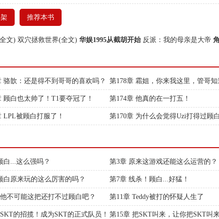
书架
推荐本书
全文)
双穴拯救世界(全文)
华娱1995从截胡开始
反派：我的母亲是大帝
9章 骆歆：还是得不到哥哥的喜欢吗？
第178章 霜姐，你来我这里，管哥
5章 顾白也太帅了！T1要夺冠了！
第174章 他真的在一打五！
章 LPL被顾白打服了！
第170章 为什么会觉得Uzi打得过顾
顾白...这么强吗？
第3章 原来这游戏还能这么运营的？
 顾白原来玩的这么厉害的吗？
第7章 线杀！顾白...好猛！
章 他不可能这把还打不过顾白吧？
第11章 Teddy被打的怀疑人生了
章 SKT的招揽！成为SKT的正式队员！
第15章 把SKT叫来，让你把SKT叫