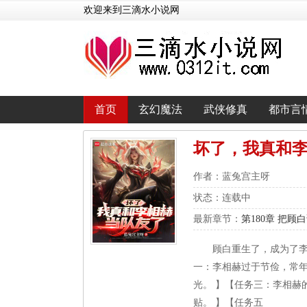
欢迎来到三滴水小说网
首页
玄幻魔法
武侠修真
都市言
坏了，我真和
作者：蓝兔宫主呀
状态：连载中
最新章节：
第180章 把顾
顾白重生了，成为了
一：李相赫过于节俭，常
光。 】【任务三：李相
贴。 】【任务五