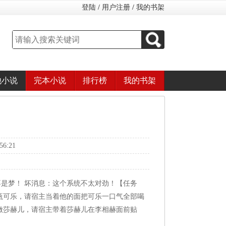
登陆
/
用户注册
/
我的书架
他小说
完本小说
排行榜
我的书架
6:21
是梦！ 坏消息：这个系统不太对劲！【任务
瓶可乐，请宿主当着他的面把可乐一口气全部喝
做莎赫儿，请宿主带着莎赫儿在李相赫面前贴