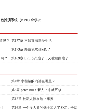
角色扮演系统（NPH)
金缕衣
知道吗？
第177章 不如直播享受生活
第173章 顾白我求你别C了
白啊？
第169章 LPL心态崩了，又被顾白虐了
第4章 李相赫的内裤在哪里？
第8章 penta kill！新人上来就五杀！
第12章 被新人按在地上摩擦
来！
第16章 一个没人要的选手加入了SKT，全网