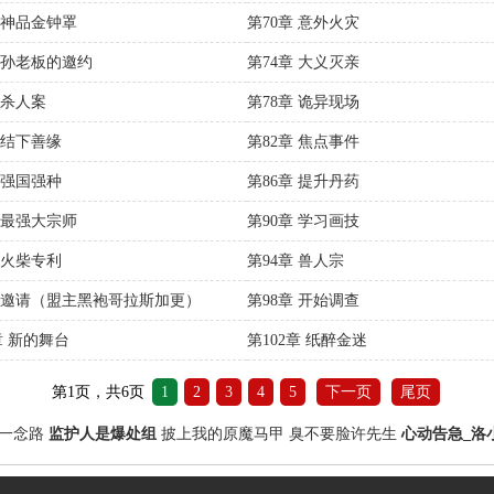
章 神品金钟罩
第70章 意外火灾
章 孙老板的邀约
第74章 大义灭亲
 杀人案
第78章 诡异现场
 结下善缘
第82章 焦点事件
 强国强种
第86章 提升丹药
章 最强大宗师
第90章 学习画技
 火柴专利
第94章 兽人宗
章 邀请（盟主黑袍哥拉斯加更）
第98章 开始调查
章 新的舞台
第102章 纸醉金迷
第1页，共6页
1
2
3
4
5
下一页
尾页
_一念路
监护人是爆处组
披上我的原魔马甲
臭不要脸许先生
心动告急_洛