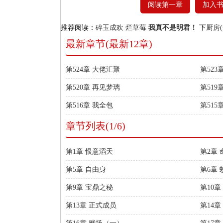
阅读第一章
加入
推荐阅读：
碎玉成欢
烂草莓
我真不是明君！
下厨房(
最新章节(最新12章)
第524章 大佬汇聚
第523
第520章 再见梦璃
第519
第516章 我全包
第515
章节列表(1/6)
第1章 恨意滔天
第2章
第5章 自由身
第6章
第9章 宝鼎之秘
第10章
第13章 正式成员
第14