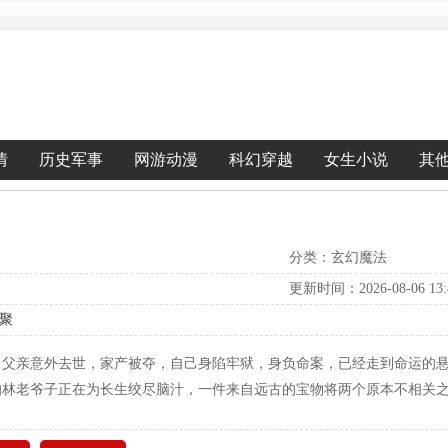
情
历史军事
网游动漫
科幻穿越
女生小说
其
分类：玄幻魔法
更新时间：2026-08-06 13:4
汇聚
，父亲意外去世，家产被夺，自己身陷牢狱，身负命案，已经走到命运的
的林老爷子正在为长生绞尽脑汁，一件来自远古的宝物将两个原本不相关