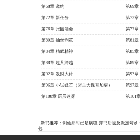
第68章 邀约
第69
第72章 新任务
第73
第76章 张园酒会
第77章
第80章 抽丝剥茧
第81章
第84章 精武精神
第85章
第88章 超凡跨越
第89
第92章 发财大计
第93章
第96章 小试锋芒（盟主大巍哥加更）
第97
第100章 层层迷雾
第101
新书推荐：
剑仙那时已是病狐
穿书后被反派掰弯gl
包