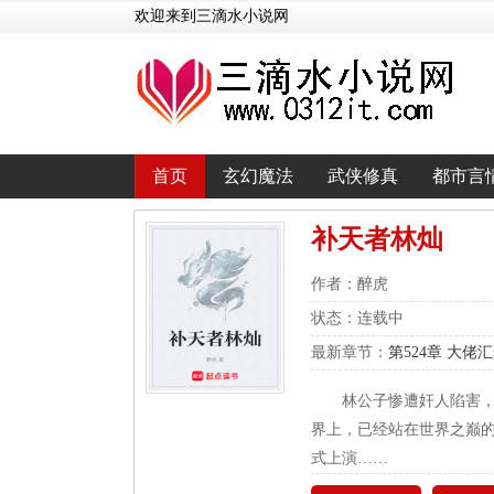
欢迎来到三滴水小说网
首页
玄幻魔法
武侠修真
都市言
补天者林灿
作者：醉虎
状态：连载中
最新章节：
第524章 大佬
林公子惨遭奸人陷害
界上，已经站在世界之巅
式上演……