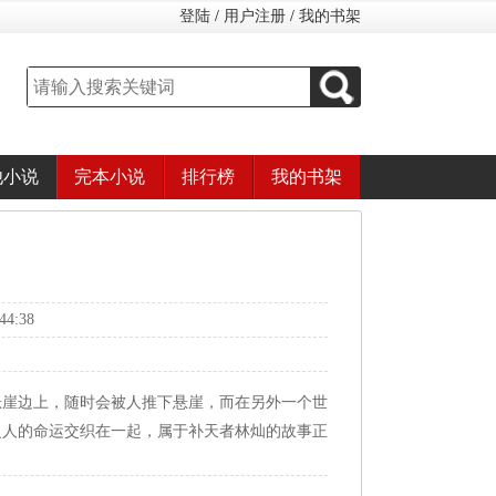
登陆
/
用户注册
/
我的书架
他小说
完本小说
排行榜
我的书架
4:38
悬崖边上，随时会被人推下悬崖，而在另外一个世
之人的命运交织在一起，属于补天者林灿的故事正