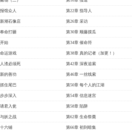
章 赌场（二）
第18章 报道
 报馆众人
第22章 指导人
章 新潮石像店
第26章 采访
 奉命打砸
第30章 顺藤摸瓜
 开始
第34章 催命符
 命运游戏
第38章 真的记者（加更！）
章 人渣必须死
第42章 深夜追索
 新的善功
第46章 一丝线索
 抓住尾巴
第50章 每个人的江湖
 步步深入
第54章 信息迷宫
 请君入瓮
第58章 陷阱
 与妖之战
第62章 生命祭奠
 十六铺
第66章 初到暗集