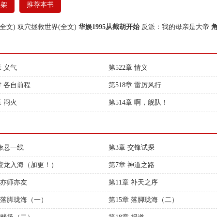
书架
推荐本书
全文)
双穴拯救世界(全文)
华娱1995从截胡开始
反派：我的母亲是大帝
章 义气
第522章 情义
章 各自前程
第518章 雷厉风行
章 闷火
第514章 啊，舰队！
 命悬一线
第3章 交锋试探
 蛟龙入海（加更！）
第7章 神道之路
 亦师亦友
第11章 补天之序
章 落脚珑海（一）
第15章 落脚珑海（二）