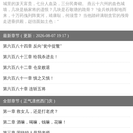
城里的泼天富贵，七分人血染，三分民膏砌。 燕云十六州的血色城
墙，几块是杨家将的遗恨？几块是石敬瑭的跪骨？ ?金兵铁蹄裂地而
来，十万药傀列阵黄河，靖康耻，何须雪？ 当他踏碎满朝贪官的颅骨
走进垂拱殿，赵佶面如土色：“
最新章节 ( 更新：2026-08-07 19:17 )
第六百八十四章 反向“瓮中捉鳖”
第六百八十三章 给我杀进去！
第六百八十二章 仓皇败退
第六百八十一章 慎之又慎！
第六百八十章 连斩五将
全部章节 ( 正气凛然西门庆 )
第一章 救女儿，还是打老虎？
第二章 酒嘛，喝嘛，钱嘛，花嘛！
第三章 因纽特人是我老师