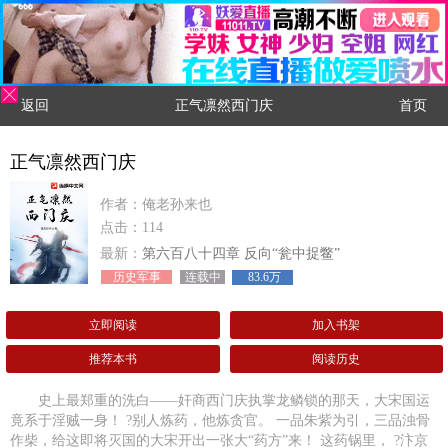
返回
正气凛然西门庆
首页
正气凛然西门庆
作者：俺老孙来也
点击：114
最新：
第六百八十四章 反向“瓮中捉鳖”
历史军事
连载中
83.6万
立即阅读
加入书架
推荐本书
阅读历史
史上最郑重的洗白——奸商西门庆执掌龙鳞锁的那天，大宋国运
竟系于淫贼一身！ ?别人炼药，他炼贪官。 一品朱紫为引，三品浊骨
作柴，给这即将灭国的大宋开出一张大“药方”来！ 这药锅里， ?汴京