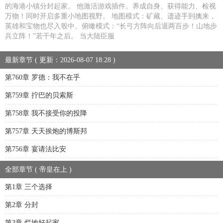
的海港小镇分封起家。 他激活游戏插件。养成自身、获得能力、检视
万物！同时开启多重小地图视野。 地图模式：矿藏、遗迹手到擒来，
英雄和宝物也尽入彀中。俯瞰模式：“长弓方阵向后退两百步！山地步
兵立阵！”若干年之后。 当大陆臣服
最新章节 ( 更新：2026-08-07 18:28 )
第760章 罗德：我不在乎
第759章 拧巴的贝索斯
第758章 我不接受你的投降
第757章 天天挨炮的博斯邦
第756章 宴请法比安
全部章节 ( 帝皇在上 )
第1章 三个选择
第2章 分封
第3章 烂地好起家