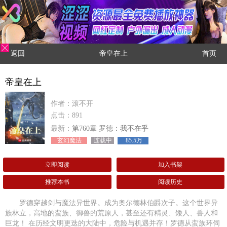
返回
帝皇在上
首页
帝皇在上
作者：滚不开
点击：891
最新：
第760章 罗德：我不在乎
玄幻魔法
连载中
85.5万
立即阅读
加入书架
推荐本书
阅读历史
罗德穿越剑与魔法异世界。成为奥尔德林伯爵次子。这个世界异
族林立，高地的蛮族、御兽的荒原人，甚至还有精灵、矮人、兽人和
巨龙！ 在历经文明更迭的大陆中，危险与机遇并存！罗德从蛮族环伺