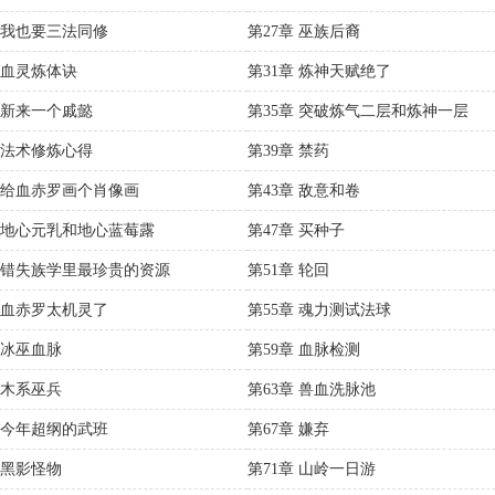
章 我也要三法同修
第27章 巫族后裔
章 血灵炼体诀
第31章 炼神天赋绝了
章 新来一个戚懿
第35章 突破炼气二层和炼神一层
章 法术修炼心得
第39章 禁药
章 给血赤罗画个肖像画
第43章 敌意和卷
章 地心元乳和地心蓝莓露
第47章 买种子
章 错失族学里最珍贵的资源
第51章 轮回
章 血赤罗太机灵了
第55章 魂力测试法球
 冰巫血脉
第59章 血脉检测
 木系巫兵
第63章 兽血洗脉池
章 今年超纲的武班
第67章 嫌弃
 黑影怪物
第71章 山岭一日游