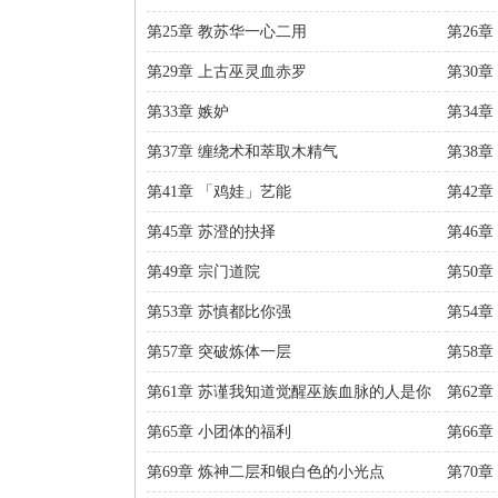
第25章 教苏华一心二用
第26
第29章 上古巫灵血赤罗
第30
第33章 嫉妒
第34
第37章 缠绕术和萃取木精气
第38
第41章 「鸡娃」艺能
第42
第45章 苏澄的抉择
第46
第49章 宗门道院
第50
第53章 苏慎都比你强
第54
第57章 突破炼体一层
第58章
第61章 苏谨我知道觉醒巫族血脉的人是你
第62章
第65章 小团体的福利
第66
第69章 炼神二层和银白色的小光点
第70章