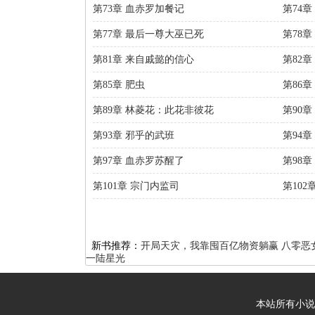
第73章 血赤罗加餐记
第74章
第77章 最后一尊大巫已死
第78
第81章 来自戚懿的信心
第82
第85章 肥虫
第86
第89章 林菱花：此花非彼花
第90
第93章 邪乎的武班
第94章
第97章 血赤罗苏醒了
第98章
第101章 宗门内监司
第102
新书推荐：
开局天灾，我靠囤百亿物资躺赢
八零恶
一陆星光
本站所有小说