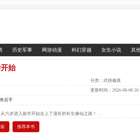
情
历史军事
网游动漫
科幻穿越
女生小说
其
学开始
分类：武侠修真
更新时间：2026-08-08 20:1
长有后手
，从六岁进入族学开始走上了漫长的长生修仙之路！…
书架
推荐本书