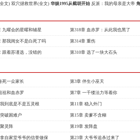
全文)
双穴拯救世界(全文)
华娱1995从截胡开始
反派：我的母亲是大帝
9章 九曜会的星曜和辅星
第318章 血赤罗：从此我也黑了
5章 那我闺女不是白死了吗
第314章 重伤
1章 跟着苏谨选，没错的
第310章 选了一块大石头
 卷死一众家长
第3章 伴生小巫天
 祖祖和血赤罗
第7章 一千缕法力等着你
章 我到底是不是五灵根
第11章 稳入外门
章 突破困难户
第15章 卖爹不含糊
 聚灵阵
第19章 发阵盘
章 拿自家堂爷爷的信誉做保
第23章 大爷爷追杀过来了