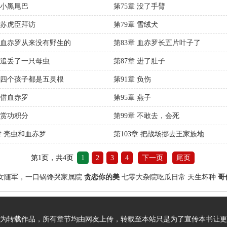
 小黑尾巴
第75章 没了手臂
章 苏虎臣拜访
第79章 雪绒犬
章 血赤罗从来没有野生的
第83章 血赤罗长五片叶子了
章 追丢了一只母虫
第87章 进了肚子
章 四个孩子都是五灵根
第91章 负伤
 借血赤罗
第95章 燕子
 赏功积分
第99章 不敢去，会死
章 壳虫和血赤罗
第103章 把战场挪去王家族地
第1页，共4页
1
2
3
4
下一页
尾页
女随军，一口锅馋哭家属院
贪恋你的美
七零大杂院吃瓜日常
天生坏种
哥
为转载作品，所有章节均由网友上传，转载至本站只是为了宣传本书让更