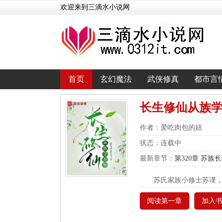
欢迎来到三滴水小说网
首页
玄幻魔法
武侠修真
都市言
长生修仙从族
作者：爱吃肉包的妞
状态：连载中
最新章节：
第320章 苏族
苏氏家族小修士苏谨
阅读第一章
加入