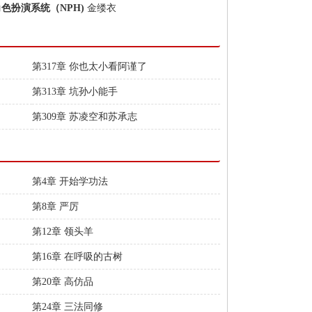
角色扮演系统（NPH)
金缕衣
第317章 你也太小看阿谨了
第313章 坑孙小能手
第309章 苏凌空和苏承志
第4章 开始学功法
第8章 严厉
第12章 领头羊
第16章 在呼吸的古树
第20章 高仿品
第24章 三法同修