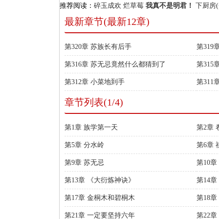
推荐阅读：
碎玉成欢
烂草莓
我真不是明君！
下厨房(
最新章节(最新12章)
第320章 苏族长有后手
第31
第316章 苏无忌竟然什么都猜到了
第31
第312章 小菜地到手
第31
章节列表(1/4)
第1章 族学第一天
第2章
第5章 分水岭
第6章
第9章 苏无忌
第10
第13章 《大衍炼神诀》
第14
第17章 金桐木和碧桐木
第18章
第21章 一定要坚持六年
第22