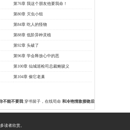
第76章 我这个朋友他要我命！
第80章 灭虫小组
第84章 吃人的怪物
第88章 低阶异种灵植
第92章 头破了
第96章 学会释放心中的恶
第100章 仙城巡检司总裁鲍骏义
第104章 偷它老巢
你不能不要我
穿书留子，在线苟命
和冷艳情敌接吻后
多读者欣赏。