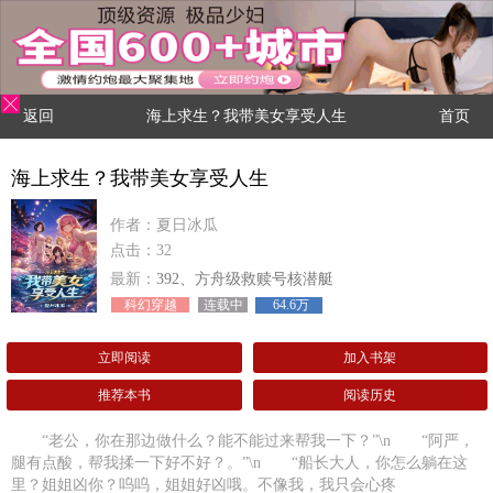
返回
海上求生？我带美女享受人生
首页
海上求生？我带美女享受人生
作者：夏日冰瓜
点击：32
最新：
392、方舟级救赎号核潜艇
科幻穿越
连载中
64.6万
立即阅读
加入书架
推荐本书
阅读历史
“老公，你在那边做什么？能不能过来帮我一下？”\n “阿严，
腿有点酸，帮我揉一下好不好？。”\n “船长大人，你怎么躺在这
里？姐姐凶你？呜呜，姐姐好凶哦。不像我，我只会心疼