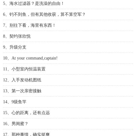
5、海水过滤器？是洗澡的自由！
6、钓不到鱼，但有其他收获，算不算空军？
7、别往下看，海里有东西！
8、契约张欣悦
9、升级分支
10、At your command,captain!
11、小型室内恒温装置
12、入手发动机图纸
13、第一次亲密接触
14、9级鱼竿
15、心的距离，还有点远
16、男闺蜜？
17、那种事情，确实挺爽