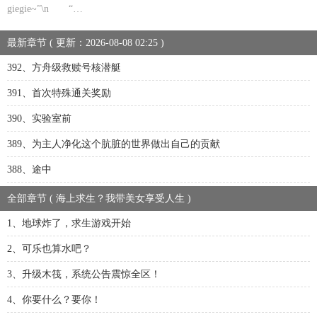
giegie~”\n “…
最新章节 ( 更新：2026-08-08 02:25 )
392、方舟级救赎号核潜艇
391、首次特殊通关奖励
390、实验室前
389、为主人净化这个肮脏的世界做出自己的贡献
388、途中
全部章节 ( 海上求生？我带美女享受人生 )
1、地球炸了，求生游戏开始
2、可乐也算水吧？
3、升级木筏，系统公告震惊全区！
4、你要什么？要你！