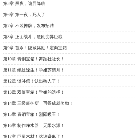
第5章 黑夜，诡异降临
第6章 第一夜，死人了
第7章 不装摊牌，发布招聘
第8章 正面战斗，硬刚变异巨狼
第9章 首杀！隐藏奖励！定向宝箱！
第10章 青铜宝箱！舞蹈社社长！
第11章 绝处逢生！学姐苏清月！
第12章 谈补偿！认出熟人了！
第13章 双倍宝箱！学姐的选择！
第14章 三级庇护所！再得成就奖励！
第15章 青铜宝箱！烈阳暖玉！
第16章 制作净水器！无限水源！
第17章 巨量木材！这波赚麻了！