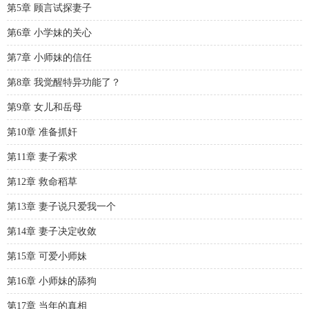
第5章 顾言试探妻子
第6章 小学妹的关心
第7章 小师妹的信任
第8章 我觉醒特异功能了？
第9章 女儿和岳母
第10章 准备抓奸
第11章 妻子索求
第12章 救命稻草
第13章 妻子说只爱我一个
第14章 妻子决定收敛
第15章 可爱小师妹
第16章 小师妹的舔狗
第17章 当年的真相