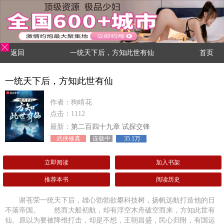
返回
一统天下后，方知此世有仙
首页
一统天下后，方知此世有仙
作者：狗啃花
点击：1112
最新：
第二百四十九章 试探交锋
武侠修真
连载中
35.1万
立即阅读
加入书架
推荐本书
阅读历史
谢苍荣一统天下后，雄心勃勃欲攀科技树，扬帆远航打造他的日
不落帝国。 然而大船初航，却有浮空木舟破空而来，方知此世有
仙。原以为要被降维打击，却是不想，王朝昌盛，民心归附，有国运