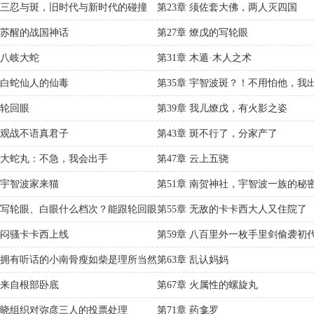
章 三忍与斑，旧时代与新时代的碰撞
第23章 须佐套大佛，两人灭四国
章 苏醒的战国神话
第27章 燎戊的写轮眼
 八岐大蛇
第31章 木遁·木人之术
章 白蛇仙人的仙毒
第35章 宇智波斑？！不用怕他，我
 轮回眼
第39章 我儿燎戊，有火影之姿
章 观战不语真君子
第43章 斑不行了，分家产了
章 大蛇丸：不急，我会出手
第47章 云上五骁
章 宇智波家来猫
第51章 南贺神社，宇智波一族的秘
章 写轮眼、白眼什么档次？能跟轮回眼
第55章 无敌的卡卡西大人又住院了
章 闷骚卡卡西上线
第59章 八百里外一枚手里剑偷袭初
章 拥有听话的小南骨瘦如柴是理所当然
第63章 乱认妈妈
章 来自根部卧底
第67章 火属性的螺旋丸
章 晓组织对弥彦三人的投票处理
第71章 药龛罗