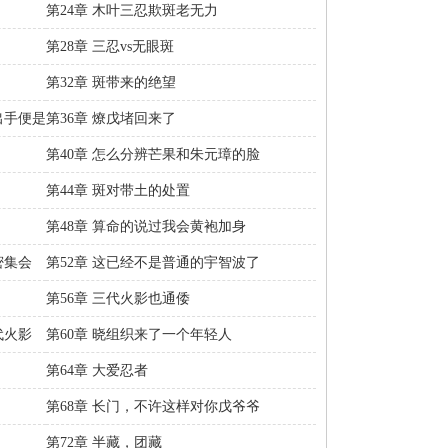
第24章 木叶三忍欺斑老无力
第28章 三忍vs无眼斑
第32章 斑带来的绝望
出手便是
第36章 燎戊堵回来了
第40章 怎么分辨芒果和朱元璋的脸
第44章 斑对带土的处置
第48章 算命的说过我会黄袍加身
密集会
第52章 这已经不是普通的宇智波了
第56章 三代火影也通倭
代火影
第60章 晓组织来了一个年轻人
第64章 大爱忍者
第68章 长门，不许这样对你戊爷爷
第72章 半藏，团藏