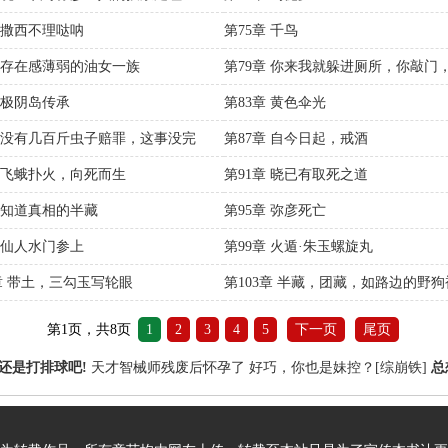
章 撒西不理哒呐
第75章 千鸟
章 存在感薄弱的油女一族
第79章 你来我就躲进厕所，你敲门
人，你怎么办？
章 极阴岛传承
第83章 黄色伞光
章 没有几百斤虫子赔罪，这事没完
第87章 自今日起，戒酒
章 飞蛾扑火，向死而生
第91章 晓已有取死之道
章 知道真相的半藏
第95章 弥彦死亡
章 仙人水门参上
第99章 火遁·朱玉螺旋丸
2章 带土，三勾玉写轮眼
第103章 半藏，团藏，如路边的野
死
第1页，共8页
1
2
3
4
5
下一页
尾页
还是打排球吧!
天才智械师残废后怀孕了
好巧，你也是妹控？[综崩铁]
总