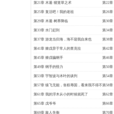
第21章 木遁·猪笼草之术
第22
第25章 复活吧！我的老祖
第26
第29章 木遁·树界降临
第30章
第33章 水门赶到
第34
第37章 游龙当归海，海不迎我自来也
第38章
第41章 燎戊异于常人的查克拉
第42
第45章 燎戊骗纲手
第46
第49章 纲手的怪力
第50
第53章 宇智波与木叶的谈判
第54
排一块
第57章 猿飞无能，丧权辱国，看来我不得不
第58
出山
第61章 我的浮木从小的时候就死了
第62
的
第65章 戊爷爷
第66
第69章 敌人失衡
第70