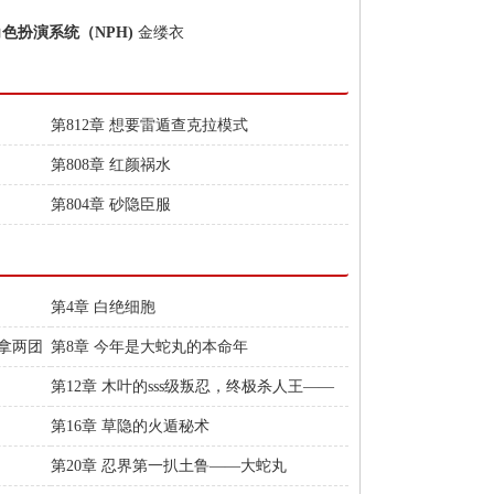
角色扮演系统（NPH)
金缕衣
第812章 想要雷遁查克拉模式
第808章 红颜祸水
第804章 砂隐臣服
第4章 白绝细胞
拿两团
第8章 今年是大蛇丸的本命年
第12章 木叶的sss级叛忍，终极杀人王——
宇智波燎戊
第16章 草隐的火遁秘术
第20章 忍界第一扒土鲁——大蛇丸