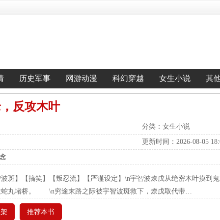
情
历史军事
网游动漫
科幻穿越
女生小说
其
老，反攻木叶
分类：女生小说
更新时间：2026-08-05 18:0
理念
智波斑】【搞笑】【叛忍流】【严谨设定】\n宇智波燎戊从绝密木叶摸到
大蛇丸堵桥。 \n穷途末路之际被宇智波斑救下，燎戊取代带…
书架
推荐本书