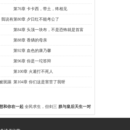
第76章 卡卡西，带土，终相见
，我说有
第80章 夕日红不能考公了
第84章 头顶一块布，不是恐怖就是首富
第88章 香燐的母亲
第92章 血色的康乃馨
第96章 你是一坨答辩
第100章 火遁打不死人
狗被斑踢
第104章 你们这是害苦了我呀
想和你在一起
全民求生，但剑三
朕与皇后天生一对