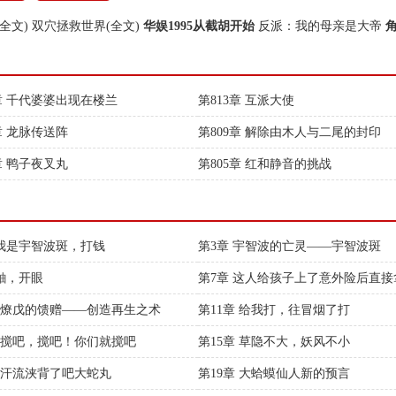
全文)
双穴拯救世界(全文)
华娱1995从截胡开始
反派：我的母亲是大帝
4章 千代婆婆出现在楼兰
第813章 互派大使
章 龙脉传送阵
第809章 解除由木人与二尾的封印
章 鸭子夜叉丸
第805章 红和静音的挑战
 我是宇智波斑，打钱
第3章 宇智波的亡灵——宇智波斑
 鼬，开眼
第7章 这人给孩子上了意外险后直接
纸来理赔
章 燎戊的馈赠——创造再生之术
第11章 给我打，往冒烟了打
章 搅吧，搅吧！你们就搅吧
第15章 草隐不大，妖风不小
章 汗流浃背了吧大蛇丸
第19章 大蛤蟆仙人新的预言