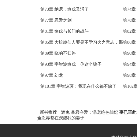
第73章 纳尼，燎戊又活了
第74
第77章 忍爱之剑
第78
第81章 燎戊与长门的战斗
第82
第85章 大蛤蟆仙人要是不学习火之意志，那
第86
它的预言就是妖言惑众
第89章 晓的不归路
第90
第93章 宇智波燎戊，你这个骗子
第94
第97章 幻龙
第98
第101章 宇智波斑：我现在什么都不缺了
第10
新书推荐：
渡鬼
暴君夺爱：溺宠绝色仙妃
事已至此
全忍界都在觊觎我的妻子