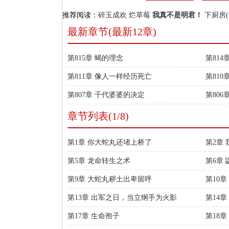
推荐阅读：
碎玉成欢
烂草莓
我真不是明君！
下厨房(
最新章节(最新12章)
第815章 蝎的理念
第81
第811章 像人一样经历死亡
第810
第807章 千代婆婆的决定
第806
章节列表(1/8)
第1章 你大蛇丸还堵上桥了
第2章
第5章 龙命转生之术
第6章
第9章 大蛇丸秽土出卑留呼
第10
第13章 出军之日，当立纲手为火影
第14
第17章 生命孢子
第18