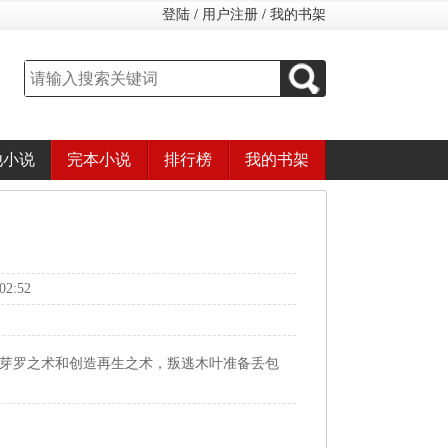
登陆
/
用户注册
/
我的书架
他小说
完本小说
排行榜
我的书架
2:52
鬼芽罗之术和创造再生之术，叛逃木叶准备丢包