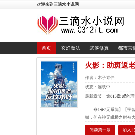
欢迎来到三滴水小说网
首页
玄幻魔法
武侠修真
都市言
火影：助斑返
作者：木子岢佳
状态：连载中
最新章节：
第815章 蝎的
�1�7无系统】【宇
撤，但在神无毗桥之时被
阅读第一章
加入