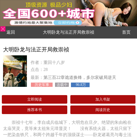
返回
大明卧龙与法正开局救崇祯
首页
大明卧龙与法正开局救崇祯
作者：重回十八岁
点击：28
最新：
第三百22章诡道换锋，多尔衮破局逆天
历史军事
连载中
96.8万
立即阅读
加入书架
推荐本书
阅读历史
崇祯十七年，李自成兵临城下，大明危在旦夕。绝望的朱由检在
太庙哭灵，竟等来太祖朱元璋显灵！ 没有系统火器，太祖只留下
一把染血铁尺，和两个跨越千年的顶级谋士——卧龙诸葛亮与毒士法