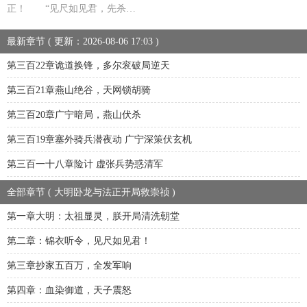
正！ “见尺如见君，先杀…
最新章节 ( 更新：2026-08-06 17:03 )
第三百22章诡道换锋，多尔衮破局逆天
第三百21章燕山绝谷，天网锁胡骑
第三百20章广宁暗局，燕山伏杀
第三百19章塞外骑兵潜夜动 广宁深策伏玄机
第三百一十八章险计 虚张兵势惑清军
全部章节 ( 大明卧龙与法正开局救崇祯 )
第一章大明：太祖显灵，朕开局清洗朝堂
第二章：锦衣听令，见尺如见君！
第三章抄家五百万，全发军响
第四章：血染御道，天子震怒