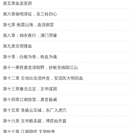
第五章血染宣府
第六章御驾亲征，吴三桂归心
第七章 炮震山海，血洗朝堂
第八章：锦衣夜行，满门哭嚎
第九章京营喋血
第十章：白银为骨，铁血为魂
第十一乘胜肃贪清朝野，抄银充饷固江山
第十二章 主动出击清外贪，安流民大明回血
第十三章豫北尘定，文华谋国
第十四章江南惊雷，肃贪扬威
第十五章 淮扬云压城，东厂入虎穴
第十六章 文华殿圣裁，博弈始开篇
第十七章 江南隐忧 文华纷争