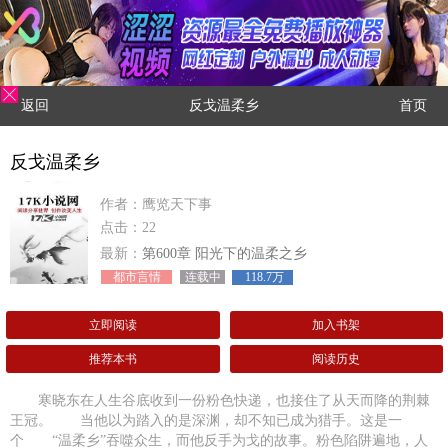
返回
反戈温柔乡
首页
反戈温柔乡
作者：鹰览天下事
点击：22
最新：
第600章 阳光下的温柔之乡
都市言情
连载中
118.7万
立即阅读
加入书架
推荐本书
阅读历史
寒晓东在人生谷底收到一份粉色快递，也接住了从天而降的荆棘
王冠。 当他以为踏入的是深渊，却不知已成为猎手。这是一
个 “温柔乡”吞噬众生，而他反手为戈的故事。粉色陷阱遍地，人