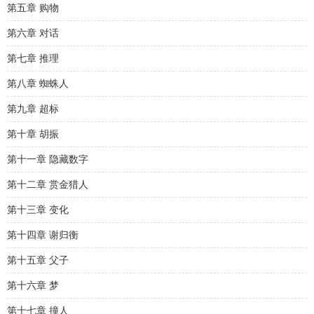
第五章 购物
第六章 对话
第七章 推理
第八章 蜘蛛人
第九章 超标
第十章 胡振
第十一章 隐藏数字
第十二章 赏金猎人
第十三章 变化
第十四章 谢归衡
第十五章 父子
第十六章 梦
第十七章 撞人