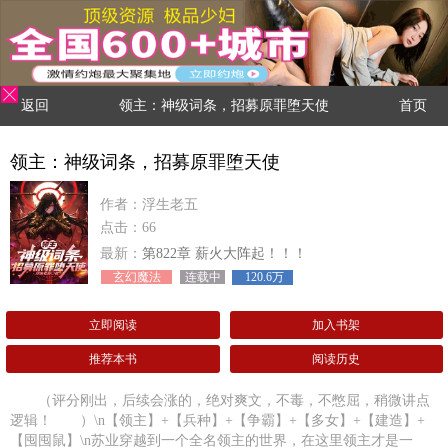
返回
领主：神级词条，招募原罪堕天使
首页
领主：神级词条，招募原罪堕天使
作者：浮生老五
点击：66
最新：
第822章 薪火大阵起！！！
玄幻魔法
连载中
120.6万
立即阅读
加入书架
推荐本书
阅读历史
（评分刚出，后续会涨的，绝对爽文，不毒，不憋屈，稍微讲点
逻辑！ ）\n【领主】+【兵种】+【争霸】+【多女】+【建造】+
【囤囤鼠】\n苏业穿越到一个全名领主的世界，在这里领主才是一