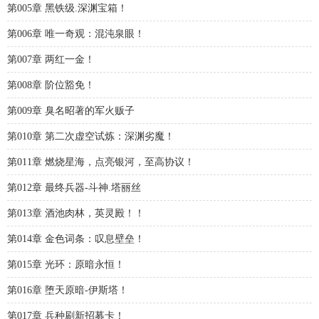
第005章 黑铁级.深渊宝箱！
第006章 唯一奇观：混沌泉眼！
第007章 两红一金！
第008章 阶位豁免！
第009章 臭名昭著的军火贩子
第010章 第二次虚空试炼：深渊劣魔！
第011章 燃烧星海，点亮银河，至高协议！
第012章 最终兵器-斗神.塔丽丝
第013章 酒池肉林，英灵殿！！
第014章 金色词条：叹息壁垒！
第015章 光环：原暗永恒！
第016章 堕天原暗-伊斯塔！
第017章 兵种刷新招募卡！