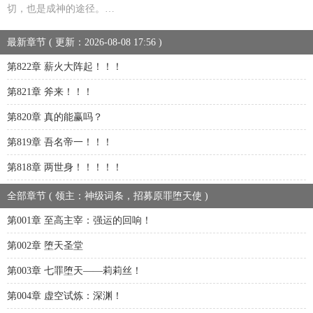
切，也是成神的途径。…
最新章节 ( 更新：2026-08-08 17:56 )
第822章 薪火大阵起！！！
第821章 斧来！！！
第820章 真的能赢吗？
第819章 吾名帝一！！！
第818章 两世身！！！！！
全部章节 ( 领主：神级词条，招募原罪堕天使 )
第001章 至高主宰：强运的回响！
第002章 堕天圣堂
第003章 七罪堕天——莉莉丝！
第004章 虚空试炼：深渊！